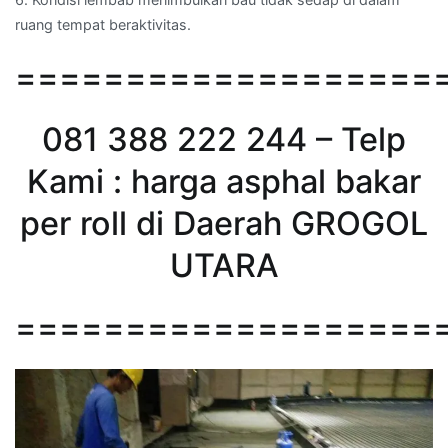
ruang tempat beraktivitas.
===================
081 388 222 244 – Telp
Kami : harga asphal bakar
per roll di Daerah GROGOL
UTARA
===================