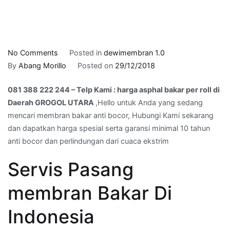
on
No Comments
Posted in
dewimembran 1.0
081
By
Abang Morillo
Posted on
29/12/2018
388
081 388 222 244 – Telp Kami : harga asphal bakar per roll di
222
Daerah GROGOL UTARA
,Hello untuk Anda yang sedang
244
mencari membran bakar anti bocor, Hubungi Kami sekarang
–
dan dapatkan harga spesial serta garansi minimal 10 tahun
Telp
anti bocor dan perlindungan dari cuaca ekstrim
Kami
:
Servis Pasang
harga
asphal
membran Bakar Di
bakar
per
Indonesia
roll