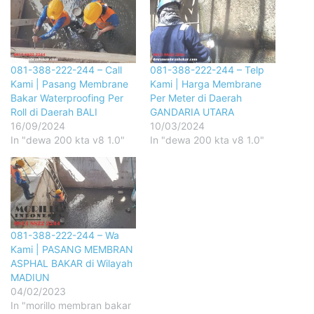
081-388-222-244 – Call
081-388-222-244 – Telp
Kami | Pasang Membrane
Kami | Harga Membrane
Bakar Waterproofing Per
Per Meter di Daerah
Roll di Daerah BALI
GANDARIA UTARA
16/09/2024
10/03/2024
In "dewa 200 kta v8 1.0"
In "dewa 200 kta v8 1.0"
081-388-222-244 – Wa
Kami | PASANG MEMBRAN
ASPHAL BAKAR di Wilayah
MADIUN
04/02/2023
In "morillo membran bakar