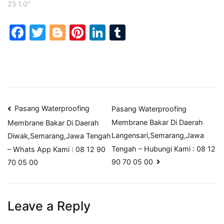
23 1.0"
Facebook
Twitter
Blogger
Pinterest
LinkedIn
Tumblr
Post
Pasang Waterproofing
Pasang Waterproofing
Membrane Bakar Di Daerah
Membrane Bakar Di Daerah
navigation
Langensari,Semarang,Jawa
Diwak,Semarang,Jawa Tengah
Tengah – Hubungi Kami : 08 12
– Whats App Kami : 08 12 90
90 70 05 00
70 05 00
Leave a Reply