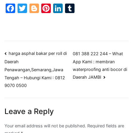
Facebook
Twitter
Blogger
Pinterest
LinkedIn
Tumblr
Post
harga asphal bakar per roll di
081 388 222 244 – What
App Kami : membran
Daerah
navigation
waterproofing anti bocor di
Penawangan,Semarang,Jawa
Daerah JAMBI
Tengah – Hubungi Kami : 0812
9070 0500
Leave a Reply
Your email address will not be published.
Required fields are