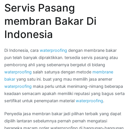
Servis Pasang
membran
bakar
membran Bakar Di
waterproofing
di
Indonesia
Wilayah
KUNINGAN
BARAT
Di Indonesia, cara
waterproofing
dengan membrane bakar
pun telah banyak dipraktikkan. tersedia servis pasang atau
pemborong ahli yang sebenarnya bergelut di bidang
waterproofing
salah satunya dengan metode
membrane
bakar
yang satu ini. buat yang mau memilih jasa anemer
waterproofing
maka perlu untuk menimang-nimang beberapa
keadaan semacam apakah memiliki reputasi yang bagus serta
sertifikat untuk penempatan material
waterproofing
.
Penyedia jasa membran bakar jadi pilihan terbaik yang dapat
dipilih lantaran sebelumnya pernah pernah mengatasi
beraneka macam order waterproofing di bangunan-bangunan