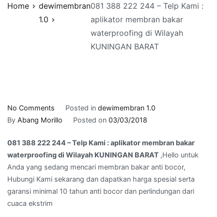
Home
dewimembran
081 388 222 244 – Telp Kami :
1.0
aplikator membran bakar
waterproofing di Wilayah
KUNINGAN BARAT
on
No Comments
Posted in
dewimembran 1.0
081
By
Abang Morillo
Posted on
03/03/2018
388
081 388 222 244 – Telp Kami : aplikator membran bakar
222
waterproofing di Wilayah KUNINGAN BARAT
,Hello untuk
244
Anda yang sedang mencari membran bakar anti bocor,
–
Hubungi Kami sekarang dan dapatkan harga spesial serta
Telp
garansi minimal 10 tahun anti bocor dan perlindungan dari
Kami
cuaca ekstrim
:
aplikator