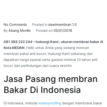
on
No Comments
Posted in
dewimembran 1.0
081
By
Abang Morillo
Posted on
05/01/2018
388
081 388 222 244 – hubungi Kami : ukuran membran bakar di
222
Kota MEDAN
,Hello untuk Anda yang sedang mencari
244
membran bakar anti bocor, Hubungi Kami sekarang dan
–
dapatkan harga spesial serta garansi minimal 10 tahun anti
hubungi
bocor dan perlindungan dari cuaca ekstrim
Kami
:
Jasa Pasang membran
ukuran
membran
Bakar Di Indonesia
bakar
di
Kota
Di Indonesia, metode
waterproofing
dengan membrane bakar