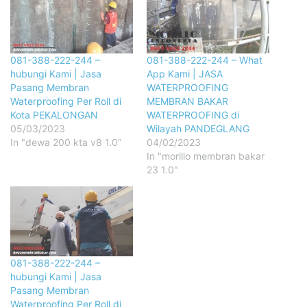
081-388-222-244 –
081-388-222-244 – What
hubungi Kami | Jasa
App Kami | JASA
Pasang Membran
WATERPROOFING
Waterproofing Per Roll di
MEMBRAN BAKAR
Kota PEKALONGAN
WATERPROOFING di
05/03/2023
Wilayah PANDEGLANG
In "dewa 200 kta v8 1.0"
04/02/2023
In "morillo membran bakar
23 1.0"
081-388-222-244 –
hubungi Kami | Jasa
Pasang Membran
Waterproofing Per Roll di