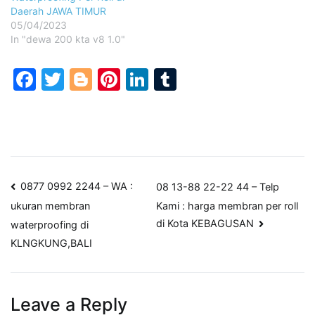
Daerah JAWA TIMUR
05/04/2023
In "dewa 200 kta v8 1.0"
Facebook
Twitter
Blogger
Pinterest
LinkedIn
Tumblr
Post
0877 0992 2244 – WA :
08 13-88 22-22 44 – Telp
Kami : harga membran per roll
ukuran membran
navigation
di Kota KEBAGUSAN
waterproofing di
KLNGKUNG,BALI
Leave a Reply