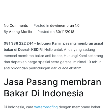
on
No Comments
Posted in
dewimembran 1.0
081
By
Abang Morillo
Posted on
30/11/2018
388
081 388 222 244 – hubungi Kami : pasang membran aspal
222
bakar di Daerah KEDIRI
,Hello untuk Anda yang sedang
244
mencari membran bakar anti bocor, Hubungi Kami sekarang
–
dan dapatkan harga spesial serta garansi minimal 10 tahun
hubungi
anti bocor dan perlindungan dari cuaca ekstrim
Kami
:
Jasa Pasang membran
pasang
membran
Bakar Di Indonesia
aspal
bakar
di
Di Indonesia, cara
waterproofing
dengan membrane bakar