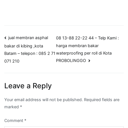
Post
jual membran asphal
08 13-88 22-22 44 – Telp Kami :
harga membran bakar
bakar di kibing ,kota
navigation
waterproofing per roll di Kota
Batam – telepon : 085 2 71
PROBOLINGGO
071 210
Leave a Reply
Your email address will not be published.
Required fields are
marked
*
Comment
*