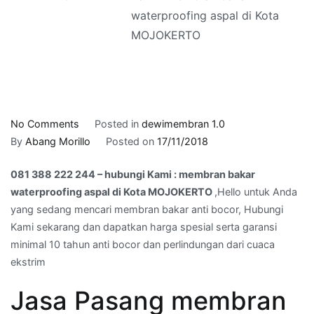
waterproofing aspal di Kota
MOJOKERTO
on
No Comments
Posted in
dewimembran 1.0
081
By
Abang Morillo
Posted on
17/11/2018
388
081 388 222 244 – hubungi Kami : membran bakar
222
waterproofing aspal di Kota MOJOKERTO
,Hello untuk Anda
244
yang sedang mencari membran bakar anti bocor, Hubungi
–
Kami sekarang dan dapatkan harga spesial serta garansi
hubungi
minimal 10 tahun anti bocor dan perlindungan dari cuaca
Kami
ekstrim
:
membran
Jasa Pasang membran
bakar