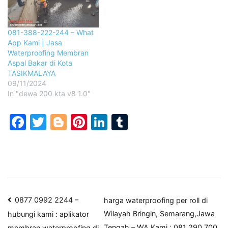
081-388-222-244 – What
App Kami | Jasa
Waterproofing Membran
Aspal Bakar di Kota
TASIKMALAYA
09/11/2024
In "dewa 200 kta v8 1.0"
Facebook
Twitter
Blogger
Pinterest
LinkedIn
Tumblr
Post
0877 0992 2244 –
harga waterproofing per roll di
Wilayah Bringin, Semarang,Jawa
hubungi kami : aplikator
navigation
Tengah – WA Kami : 081 290 700
membran waterproofing di