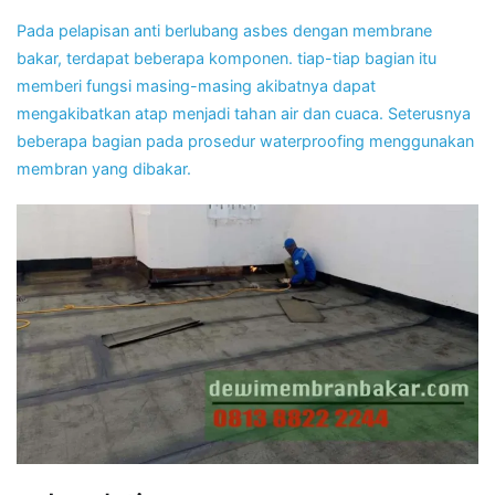
Pada pelapisan anti berlubang asbes dengan membrane
bakar, terdapat beberapa komponen. tiap-tiap bagian itu
memberi fungsi masing-masing akibatnya dapat
mengakibatkan atap menjadi tahan air dan cuaca. Seterusnya
beberapa bagian pada prosedur waterproofing menggunakan
membran yang dibakar.