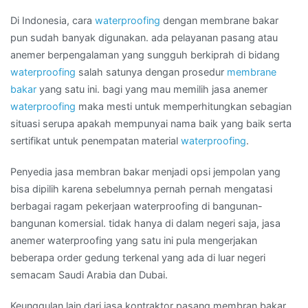
Kota
RIAU
Di Indonesia, cara
waterproofing
dengan membrane bakar
pun sudah banyak digunakan. ada pelayanan pasang atau
anemer berpengalaman yang sungguh berkiprah di bidang
waterproofing
salah satunya dengan prosedur
membrane
bakar
yang satu ini. bagi yang mau memilih jasa anemer
waterproofing
maka mesti untuk memperhitungkan sebagian
situasi serupa apakah mempunyai nama baik yang baik serta
sertifikat untuk penempatan material
waterproofing
.
Penyedia jasa membran bakar menjadi opsi jempolan yang
bisa dipilih karena sebelumnya pernah pernah mengatasi
berbagai ragam pekerjaan waterproofing di bangunan-
bangunan komersial. tidak hanya di dalam negeri saja, jasa
anemer waterproofing yang satu ini pula mengerjakan
beberapa order gedung terkenal yang ada di luar negeri
semacam Saudi Arabia dan Dubai.
Keunggulan lain dari jasa kontraktor pasang membran bakar