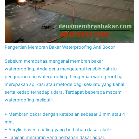
Pengertian Membran Bakar Waterproofing Anti Bocor
Sebelum membahas mengenai membran bakar
waterproofing, Anda perlu mengetahui terlebih dahulu
penguraian dari waterproofing. Pengertian waterproofing
merupakan aplikasi atau metode bagi sesuatu yang kebal
serta kedap terhadap udara. Terdapat beberapa macam
waterproofing meliputi:
• Membran bakar dengan ketebalan sebesar 3 mm atau 4
mm.
• Acrylic based coating yang berbahan dasar akrilik.
• Lapisan membran yang berbahan dasar aspal.