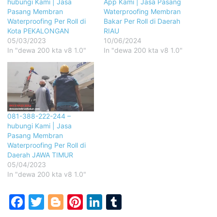
hubungi Kami | Jasa
App Kami | Jasa Pasang
Pasang Membran
Waterproofing Membran
Waterproofing Per Roll di
Bakar Per Roll di Daerah
Kota PEKALONGAN
RIAU
05/03/2023
10/06/2024
In "dewa 200 kta v8 1.0"
In "dewa 200 kta v8 1.0"
081-388-222-244 –
hubungi Kami | Jasa
Pasang Membran
Waterproofing Per Roll di
Daerah JAWA TIMUR
05/04/2023
In "dewa 200 kta v8 1.0"
Facebook
Twitter
Blogger
Pinterest
LinkedIn
Tumblr