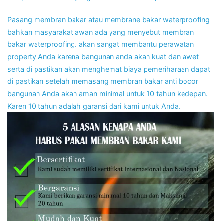
Pasang membran bakar atau membrane bakar waterproofing
bahkan masyarakat awan ada yang menyebut membran
bakar waterproofing. akan sangat membantu perawatan
property Anda karena bangunan anda akan kuat dan awet
serta di pastikan akan menghemat biaya pemeriharaan dapat
di pastikan setelah memasang membran bakar anti bocor
bangunan Anda akan aman minimal untuk 10 tahun kedepan.
Karen 10 tahun adalah garansi dari kami untuk Anda.