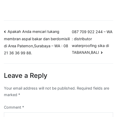
Post
Apakah Anda mencari tukang
087 709 922 244 – WA
: distributor
membran aspal bakar dan berdomisili
navigation
waterproofing sika di
di Area Patemon,Surabaya – WA : 08
TABANAN,BALI
21 36 36 99 88.
Leave a Reply
Your email address will not be published.
Required fields are
marked
*
Comment
*