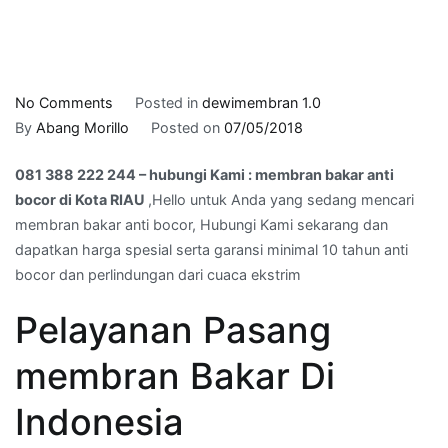
on
No Comments
Posted in
dewimembran 1.0
081
By
Abang Morillo
Posted on
07/05/2018
388
081 388 222 244 – hubungi Kami : membran bakar anti
222
bocor di Kota RIAU
,Hello untuk Anda yang sedang mencari
244
membran bakar anti bocor, Hubungi Kami sekarang dan
–
dapatkan harga spesial serta garansi minimal 10 tahun anti
hubungi
bocor dan perlindungan dari cuaca ekstrim
Kami
:
Pelayanan Pasang
membran
bakar
membran Bakar Di
anti
bocor
Indonesia
di