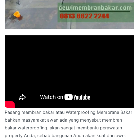
Pasang membran bakar atau Waterproofing Membrane Bakar
bahkan masyarakat awan ada yang menyebut membran
bakar waterproofing. akan sangat membantu perawatan
property Anda, sebab bangunan Anda akan kuat dan awet