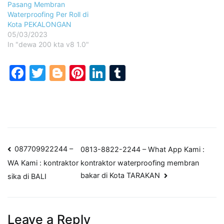
Pasang Membran
Waterproofing Per Roll di
Kota PEKALONGAN
05/03/2023
In "dewa 200 kta v8 1.0"
Facebook
Twitter
Blogger
Pinterest
LinkedIn
Tumblr
Post
087709922244 –
0813-8822-2244 – What App Kami :
kontraktor waterproofing membran
WA Kami : kontraktor
navigation
bakar di Kota TARAKAN
sika di BALI
Leave a Reply