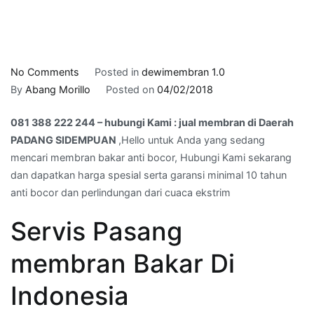
on
No Comments
Posted in
dewimembran 1.0
081
By
Abang Morillo
Posted on
04/02/2018
388
081 388 222 244 – hubungi Kami : jual membran di Daerah
222
PADANG SIDEMPUAN
,Hello untuk Anda yang sedang
244
mencari membran bakar anti bocor, Hubungi Kami sekarang
–
dan dapatkan harga spesial serta garansi minimal 10 tahun
hubungi
anti bocor dan perlindungan dari cuaca ekstrim
Kami
:
Servis Pasang
jual
membran
membran Bakar Di
di
Daerah
Indonesia
PADANG