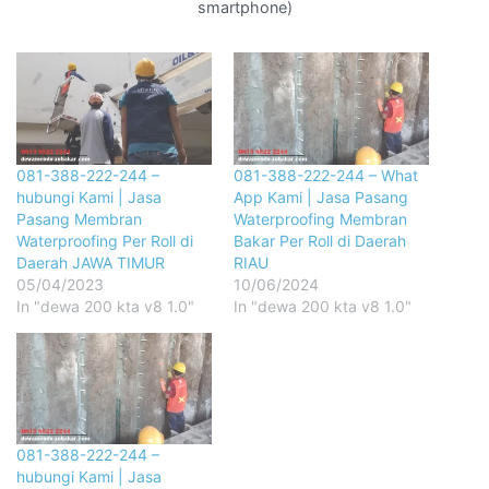
smartphone)
081-388-222-244 –
081-388-222-244 – What
hubungi Kami | Jasa
App Kami | Jasa Pasang
Pasang Membran
Waterproofing Membran
Waterproofing Per Roll di
Bakar Per Roll di Daerah
Daerah JAWA TIMUR
RIAU
05/04/2023
10/06/2024
In "dewa 200 kta v8 1.0"
In "dewa 200 kta v8 1.0"
081-388-222-244 –
hubungi Kami | Jasa