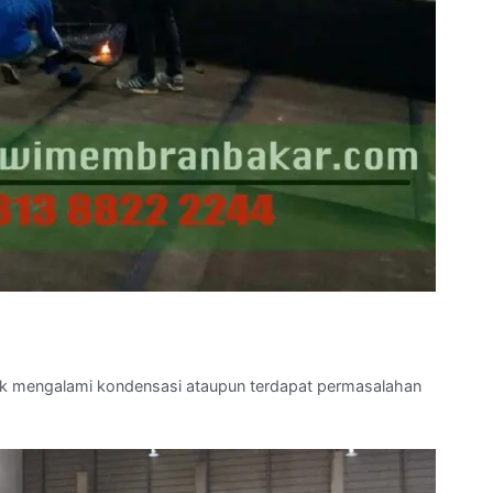
tak mengalami kondensasi ataupun terdapat permasalahan