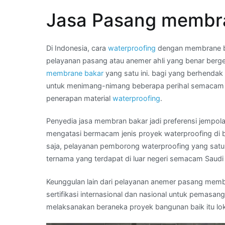
–
Jasa Pasang membra
hubungi
Kami
:
Di Indonesia, cara
waterproofing
dengan membrane ba
jual
pelayanan pasang atau anemer ahli yang benar berg
membran
membrane bakar
yang satu ini. bagi yang berhenda
asphal
untuk menimang-nimang beberapa perihal semacam ap
bakar
penerapan material
waterproofing
.
di
Wilayah
Penyedia jasa membran bakar jadi preferensi jempol
GLODOK
mengatasi bermacam jenis proyek waterproofing di 
saja, pelayanan pemborong waterproofing yang satu
ternama yang terdapat di luar negeri semacam Saudi 
Keunggulan lain dari pelayanan anemer pasang membra
sertifikasi internasional dan nasional untuk pemasang
melaksanakan beraneka proyek bangunan baik itu lok