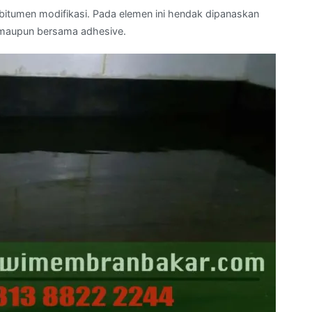
itumen modifikasi. Pada elemen ini hendak dipanaskan
 maupun bersama adhesive.