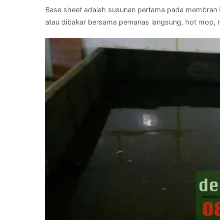
Base sheet adalah susunan pertama pada membran b
atau dibakar bersama pemanas langsung, hot mop,