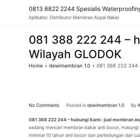
Skip
0813 8822 2244 Spesialis Waterproofi
to
Aplikator, Distributor Membran Aspal Bakar.
content
081 388 222 244 – h
Wilayah GLODOK
Home
dewimembran 1.0
081 388 222 244 
on
No Comments
Posted in
dewimembran 1.0
By
A
081
081 388 222 244 – hubungi Kami : jual membran a
388
sedang mencari membran bakar anti bocor, Hubungi 
222
minimal 10 tahun anti bocor dan perlindungan dari cu
244