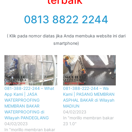
0813 8822 2244
( Klik pada nomor diatas jika Anda membuka website ini dari
smartphone)
081-388-222-244 – What
081-388-222-244 – Wa
App Kami | JASA
Kami | PASANG MEMBRAN
WATERPROOFING
ASPHAL BAKAR di Wilayah
MEMBRAN BAKAR
MADIUN
WATERPROOFING di
04/02/2023
Wilayah PANDEGLANG
In "morillo membran bakar
04/02/2023
23 1.0"
In "morillo membran bakar