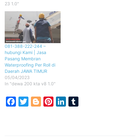
23 1.0"
081-388-222-244 –
hubungi Kami | Jasa
Pasang Membran
Waterproofing Per Roll di
Daerah JAWA TIMUR
05/04/2023
In "dewa 200 kta v8 1.0"
Facebook
Twitter
Blogger
Pinterest
LinkedIn
Tumblr