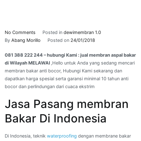
on
No Comments
Posted in
dewimembran 1.0
081
By
Abang Morillo
Posted on
24/01/2018
388
081 388 222 244 – hubungi Kami : jual membran aspal bakar
222
di Wilayah MELAWAI
,Hello untuk Anda yang sedang mencari
244
membran bakar anti bocor, Hubungi Kami sekarang dan
–
dapatkan harga spesial serta garansi minimal 10 tahun anti
hubungi
bocor dan perlindungan dari cuaca ekstrim
Kami
:
Jasa Pasang membran
jual
membran
Bakar Di Indonesia
aspal
bakar
di
Di Indonesia, teknik
waterproofing
dengan membrane bakar