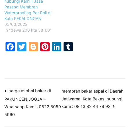
hubungi Kami | Jasa
Pasang Membran
Waterproofing Per Roll di
Kota PEKALONGAN
05/03/2023
In "dewa 200 kta v8 1.0"
Facebook
Twitter
Blogger
Pinterest
LinkedIn
Tumblr
Post
harga asphal bakar di
membran bakar aspal di Daerah
Jatiwarna, Kota Bekasi hubungi
PAKUNCEN,JOGJA –
navigation
kami : 08 13 82 44 79 93
Whatsapp Kami : 0822 5959
5960