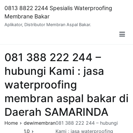
Skip
0813 8822 2244 Spesialis Waterproofing
to
Membrane Bakar
content
Aplikator, Distributor Membran Aspal Bakar.
081 388 222 244 –
hubungi Kami : jasa
waterproofing
membran aspal bakar di
Daerah SAMARINDA
Home
dewimembran
081 388 222 244 – hubungi
1.0
Kami : jasa waterproofing