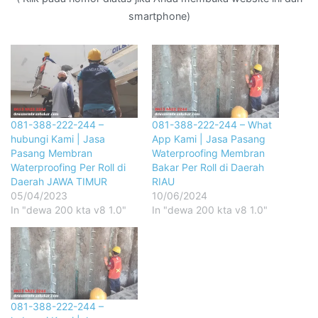
smartphone)
081-388-222-244 –
081-388-222-244 – What
hubungi Kami | Jasa
App Kami | Jasa Pasang
Pasang Membran
Waterproofing Membran
Waterproofing Per Roll di
Bakar Per Roll di Daerah
Daerah JAWA TIMUR
RIAU
05/04/2023
10/06/2024
In "dewa 200 kta v8 1.0"
In "dewa 200 kta v8 1.0"
081-388-222-244 –