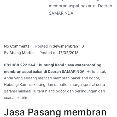
membran aspal bakar di Daerah
SAMARINDA
on
No Comments
Posted in
dewimembran 1.0
081
By
Abang Morillo
Posted on
17/02/2018
388
081 388 222 244 – hubungi Kami : jasa waterproofing
222
membran aspal bakar di Daerah SAMARINDA
,Hello untuk
244
Anda yang sedang mencari membran bakar anti bocor,
–
Hubungi Kami sekarang dan dapatkan harga spesial serta
hubungi
garansi minimal 10 tahun anti bocor dan perlindungan dari
Kami
cuaca ekstrim
:
jasa
Jasa Pasang membran
waterproofing