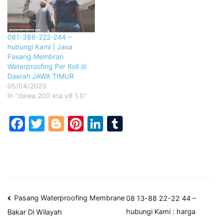
081-388-222-244 –
hubungi Kami | Jasa
Pasang Membran
Waterproofing Per Roll di
Daerah JAWA TIMUR
05/04/2023
In "dewa 200 kta v8 1.0"
Facebook
Twitter
Blogger
Pinterest
LinkedIn
Tumblr
Post
Pasang Waterproofing Membrane
08 13-88 22-22 44 –
hubungi Kami : harga
Bakar Di Wilayah