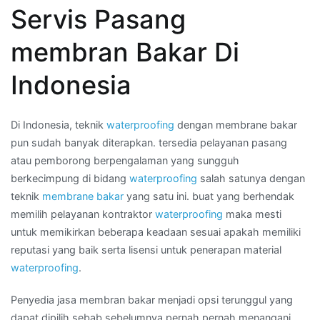
Servis Pasang
membran
waterproofing
membran Bakar Di
per
roll
Indonesia
di
Wilayah
PALANGKA
Di Indonesia, teknik
waterproofing
dengan membrane bakar
RAYA
pun sudah banyak diterapkan. tersedia pelayanan pasang
atau pemborong berpengalaman yang sungguh
berkecimpung di bidang
waterproofing
salah satunya dengan
teknik
membrane bakar
yang satu ini. buat yang berhendak
memilih pelayanan kontraktor
waterproofing
maka mesti
untuk memikirkan beberapa keadaan sesuai apakah memiliki
reputasi yang baik serta lisensi untuk penerapan material
waterproofing
.
Penyedia jasa membran bakar menjadi opsi terunggul yang
dapat dipilih sebab sebelumnya pernah pernah menangani