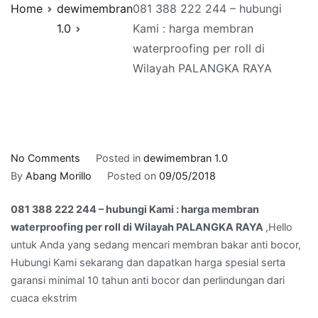
Home
dewimembran
081 388 222 244 – hubungi
1.0
Kami : harga membran
waterproofing per roll di
Wilayah PALANGKA RAYA
on
No Comments
Posted in
dewimembran 1.0
081
By
Abang Morillo
Posted on
09/05/2018
388
081 388 222 244 – hubungi Kami : harga membran
222
waterproofing per roll di Wilayah PALANGKA RAYA
,Hello
244
untuk Anda yang sedang mencari membran bakar anti bocor,
–
Hubungi Kami sekarang dan dapatkan harga spesial serta
hubungi
garansi minimal 10 tahun anti bocor dan perlindungan dari
Kami
cuaca ekstrim
:
harga