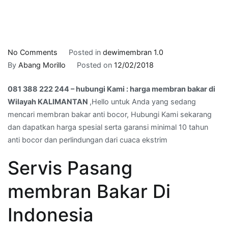
on
No Comments
Posted in
dewimembran 1.0
081
By
Abang Morillo
Posted on
12/02/2018
388
081 388 222 244 – hubungi Kami : harga membran bakar di
222
Wilayah KALIMANTAN
,Hello untuk Anda yang sedang
244
mencari membran bakar anti bocor, Hubungi Kami sekarang
–
dan dapatkan harga spesial serta garansi minimal 10 tahun
hubungi
anti bocor dan perlindungan dari cuaca ekstrim
Kami
:
Servis Pasang
harga
membran
membran Bakar Di
bakar
di
Indonesia
Wilayah