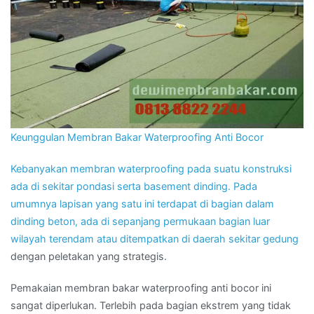
Keunggulan Membran Bakar Waterproofing Anti Bocor
Kebanyakan membran waterproofing pada suatu konstruksi
ada di sekitar pondasi serta basement dinding. Pada
umumnya lapisan yang satu ini terdapat di bagian dalam
dinding beton, ada di sepanjang permukaan bagian luar
wilayah terendam atau ditempatkan di daerah sekitar
gedung
dengan peletakan yang strategis.
Pemakaian membran bakar waterproofing anti bocor ini
sangat diperlukan. Terlebih pada bagian ekstrem yang tidak