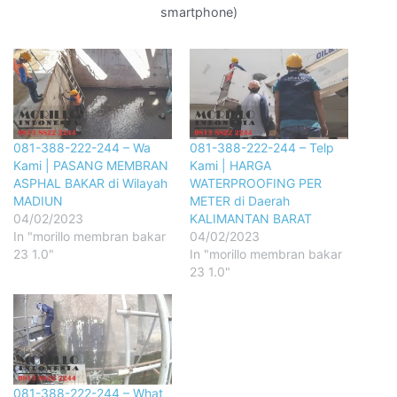
smartphone)
081-388-222-244 – Wa
081-388-222-244 – Telp
Kami | PASANG MEMBRAN
Kami | HARGA
ASPHAL BAKAR di Wilayah
WATERPROOFING PER
MADIUN
METER di Daerah
04/02/2023
KALIMANTAN BARAT
In "morillo membran bakar
04/02/2023
23 1.0"
In "morillo membran bakar
23 1.0"
081-388-222-244 – What