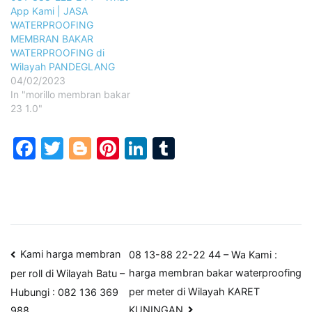
App Kami | JASA
WATERPROOFING
MEMBRAN BAKAR
WATERPROOFING di
Wilayah PANDEGLANG
04/02/2023
In "morillo membran bakar
23 1.0"
Facebook
Twitter
Blogger
Pinterest
LinkedIn
Tumblr
Post
Kami harga membran
08 13-88 22-22 44 – Wa Kami :
harga membran bakar waterproofing
per roll di Wilayah Batu –
navigation
per meter di Wilayah KARET
Hubungi : 082 136 369
KUNINGAN
988