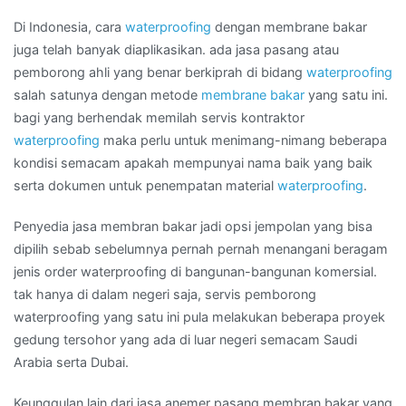
KALIMANTAN
Di Indonesia, cara
waterproofing
dengan membrane bakar
juga telah banyak diaplikasikan. ada jasa pasang atau
pemborong ahli yang benar berkiprah di bidang
waterproofing
salah satunya dengan metode
membrane bakar
yang satu ini.
bagi yang berhendak memilah servis kontraktor
waterproofing
maka perlu untuk menimang-nimang beberapa
kondisi semacam apakah mempunyai nama baik yang baik
serta dokumen untuk penempatan material
waterproofing
.
Penyedia jasa membran bakar jadi opsi jempolan yang bisa
dipilih sebab sebelumnya pernah pernah menangani beragam
jenis order waterproofing di bangunan-bangunan komersial.
tak hanya di dalam negeri saja, servis pemborong
waterproofing yang satu ini pula melakukan beberapa proyek
gedung tersohor yang ada di luar negeri semacam Saudi
Arabia serta Dubai.
Keunggulan lain dari jasa anemer pasang membran bakar yang