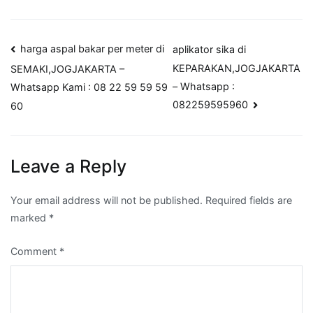
Post
harga aspal bakar per meter di
aplikator sika di
KEPARAKAN,JOGJAKARTA
SEMAKI,JOGJAKARTA –
navigation
– Whatsapp :
Whatsapp Kami : 08 22 59 59 59
082259595960
60
Leave a Reply
Your email address will not be published.
Required fields are
marked
*
Comment
*