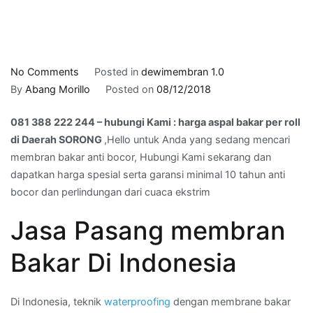
on
No Comments
Posted in
dewimembran 1.0
081
By
Abang Morillo
Posted on
08/12/2018
388
081 388 222 244 – hubungi Kami : harga aspal bakar per roll
222
di Daerah SORONG
,Hello untuk Anda yang sedang mencari
244
membran bakar anti bocor, Hubungi Kami sekarang dan
–
dapatkan harga spesial serta garansi minimal 10 tahun anti
hubungi
bocor dan perlindungan dari cuaca ekstrim
Kami
:
Jasa Pasang membran
harga
aspal
Bakar Di Indonesia
bakar
per
roll
Di Indonesia, teknik
waterproofing
dengan membrane bakar