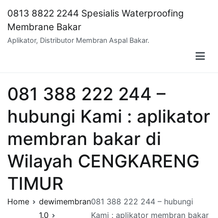
Skip
0813 8822 2244 Spesialis Waterproofing
to
Membrane Bakar
content
Aplikator, Distributor Membran Aspal Bakar.
081 388 222 244 –
hubungi Kami : aplikator
membran bakar di
Wilayah CENGKARENG
TIMUR
Home
dewimembran
081 388 222 244 – hubungi
1.0
Kami : aplikator membran bakar