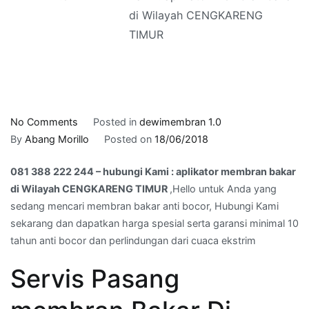
di Wilayah CENGKARENG
TIMUR
on
No Comments
Posted in
dewimembran 1.0
081
By
Abang Morillo
Posted on
18/06/2018
388
081 388 222 244 – hubungi Kami : aplikator membran bakar
222
di Wilayah CENGKARENG TIMUR
,Hello untuk Anda yang
244
sedang mencari membran bakar anti bocor, Hubungi Kami
–
sekarang dan dapatkan harga spesial serta garansi minimal 10
hubungi
tahun anti bocor dan perlindungan dari cuaca ekstrim
Kami
:
Servis Pasang
aplikator
membran