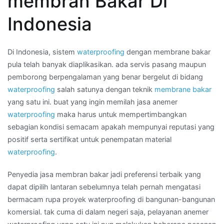
membran Bakar Di
bakar
di
Indonesia
Wilayah
CENGKARENG
TIMUR
Di Indonesia, sistem
waterproofing
dengan membrane bakar
pula telah banyak diaplikasikan. ada servis pasang maupun
pemborong berpengalaman yang benar bergelut di bidang
waterproofing
salah satunya dengan teknik
membrane bakar
yang satu ini. buat yang ingin memilah jasa anemer
waterproofing
maka harus untuk mempertimbangkan
sebagian kondisi semacam apakah mempunyai reputasi yang
positif serta sertifikat untuk penempatan material
waterproofing
.
Penyedia jasa membran bakar jadi preferensi terbaik yang
dapat dipilih lantaran sebelumnya telah pernah mengatasi
bermacam rupa proyek waterproofing di bangunan-bangunan
komersial. tak cuma di dalam negeri saja, pelayanan anemer