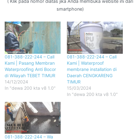
( Klik pada nomor diatas jika Anda membuka website ini dari
smartphone)
081-388-222-244 – Call
081-388-222-244 – Call
Kami | Pasang Membran
Kami | Waterproof
Waterproofing Anti Bocor
membrane installation di
di Wilayah TEBET TIMUR
Daerah CENGKARENG
14/12/2024
TIMUR
In "dewa 200 kta v8 1.0"
15/03/2024
In "dewa 200 kta v8 1.0"
081-388-222-244 – Wa