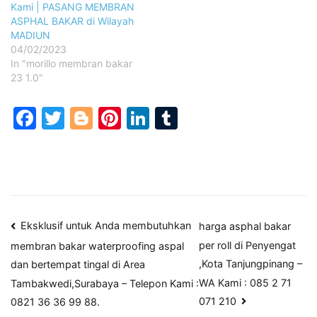
Kami | PASANG MEMBRAN
ASPHAL BAKAR di Wilayah
MADIUN
04/02/2023
In "morillo membran bakar
23 1.0"
Facebook
Twitter
Blogger
Pinterest
LinkedIn
Tumblr
Post
Eksklusif untuk Anda membutuhkan
harga asphal bakar
per roll di Penyengat
membran bakar waterproofing aspal
navigation
,Kota Tanjungpinang –
dan bertempat tingal di Area
WA Kami : 085 2 71
Tambakwedi,Surabaya – Telepon Kami :
071 210
0821 36 36 99 88.