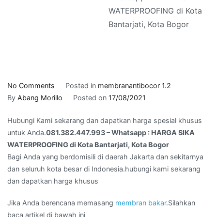
WATERPROOFING di Kota
Bantarjati, Kota Bogor
on
No Comments
Posted in
membranantibocor 1.2
081.382.447.993
By
Abang Morillo
Posted on
17/08/2021
–
Hubungi Kami sekarang dan dapatkan harga spesial khusus
Whatsapp
untuk Anda.
081.382.447.993 – Whatsapp : HARGA SIKA
:
WATERPROOFING di Kota Bantarjati, Kota Bogor
HARGA
Bagi Anda yang berdomisili di daerah Jakarta dan sekitarnya
SIKA
dan seluruh kota besar di Indonesia.hubungi kami sekarang
WATERPROOFING
dan dapatkan harga khusus
di
Kota
Jika Anda berencana memasang
membran bakar
.Silahkan
Bantarjati,
baca artikel di bawah ini