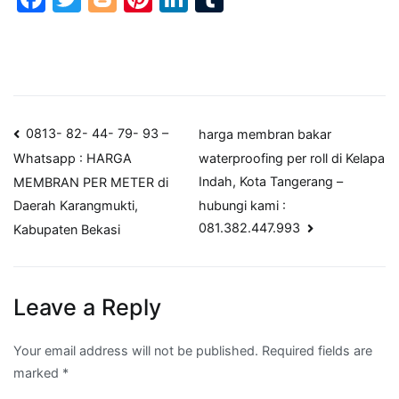
Post
0813- 82- 44- 79- 93 –
harga membran bakar
waterproofing per roll di Kelapa
Whatsapp : HARGA
navigation
Indah, Kota Tangerang –
MEMBRAN PER METER di
hubungi kami :
Daerah Karangmukti,
081.382.447.993
Kabupaten Bekasi
Leave a Reply
Your email address will not be published.
Required fields are
marked
*