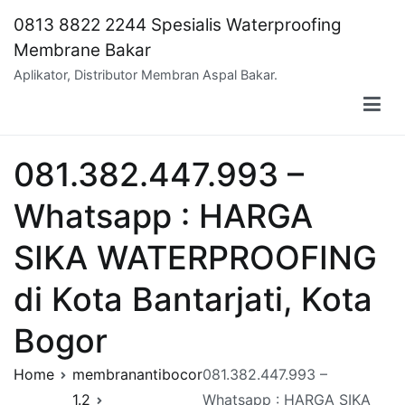
Skip
0813 8822 2244 Spesialis Waterproofing
to
Membrane Bakar
content
Aplikator, Distributor Membran Aspal Bakar.
081.382.447.993 –
Whatsapp : HARGA
SIKA WATERPROOFING
di Kota Bantarjati, Kota
Bogor
Home
membranantibocor
081.382.447.993 –
1.2
Whatsapp : HARGA SIKA