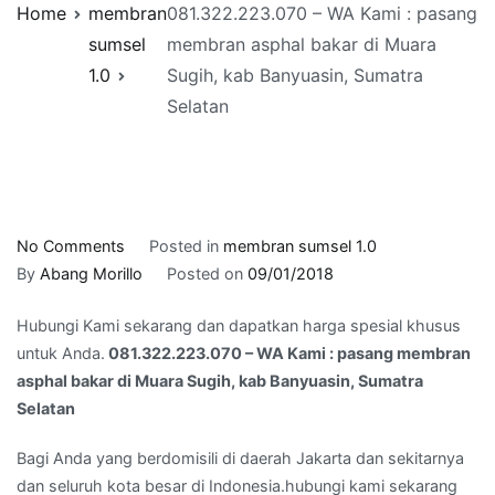
Home
membran
081.322.223.070 – WA Kami : pasang
sumsel
membran asphal bakar di Muara
1.0
Sugih, kab Banyuasin, Sumatra
Selatan
on
No Comments
Posted in
membran sumsel 1.0
081.322.223.070
By
Abang Morillo
Posted on
09/01/2018
–
Hubungi Kami sekarang dan dapatkan harga spesial khusus
WA
untuk Anda.
081.322.223.070 – WA Kami : pasang membran
Kami
asphal bakar di Muara Sugih, kab Banyuasin, Sumatra
:
Selatan
pasang
membran
Bagi Anda yang berdomisili di daerah Jakarta dan sekitarnya
asphal
dan seluruh kota besar di Indonesia.hubungi kami sekarang
bakar