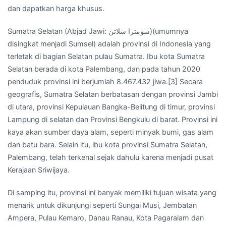
dan dapatkan harga khusus.
di
Muara
Sumatra Selatan (Abjad Jawi: سومترا سلاتن)(umumnya
Sugih,
disingkat menjadi Sumsel) adalah provinsi di Indonesia yang
kab
terletak di bagian Selatan pulau Sumatra. Ibu kota Sumatra
Banyuasin, Sumatra
Selatan berada di kota Palembang, dan pada tahun 2020
Selatan
penduduk provinsi ini berjumlah 8.467.432 jiwa.[3] Secara
geografis, Sumatra Selatan berbatasan dengan provinsi Jambi
di utara, provinsi Kepulauan Bangka-Belitung di timur, provinsi
Lampung di selatan dan Provinsi Bengkulu di barat. Provinsi ini
kaya akan sumber daya alam, seperti minyak bumi, gas alam
dan batu bara. Selain itu, ibu kota provinsi Sumatra Selatan,
Palembang, telah terkenal sejak dahulu karena menjadi pusat
Kerajaan Sriwijaya.
Di samping itu, provinsi ini banyak memiliki tujuan wisata yang
menarik untuk dikunjungi seperti Sungai Musi, Jembatan
Ampera, Pulau Kemaro, Danau Ranau, Kota Pagaralam dan