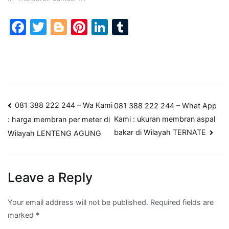
Facebook
Twitter
Blogger
Pinterest
LinkedIn
Tumblr
Post
081 388 222 244 – Wa Kami
081 388 222 244 – What App
Kami : ukuran membran aspal
: harga membran per meter di
navigation
bakar di Wilayah TERNATE
Wilayah LENTENG AGUNG
Leave a Reply
Your email address will not be published.
Required fields are
marked
*