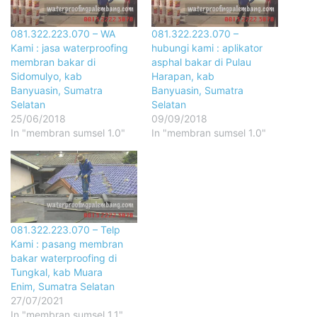
081.322.223.070 – WA
081.322.223.070 –
Kami : jasa waterproofing
hubungi kami : aplikator
membran bakar di
asphal bakar di Pulau
Sidomulyo, kab
Harapan, kab
Banyuasin, Sumatra
Banyuasin, Sumatra
Selatan
Selatan
25/06/2018
09/09/2018
In "membran sumsel 1.0"
In "membran sumsel 1.0"
081.322.223.070 – Telp
Kami : pasang membran
bakar waterproofing di
Tungkal, kab Muara
Enim, Sumatra Selatan
27/07/2021
In "membran sumsel 1.1"