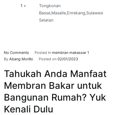
1
Tongkonan
Basse,Masalle,Enrekang,Sulawesi
Selatan
on
No Comments
Posted in
membran makassar 1
081-
By
Abang Morillo
Posted on
02/01/2023
311-
Tahukah Anda Manfaat
118-
484
Membran Bakar untuk
–
Hubungi
Bangunan Rumah? Yuk
:
HARGA
Kenali Dulu
MEMBRANE