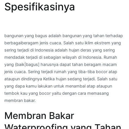
Terutama
Spesifikasinya
di
Kota
Tongkonan
Basse,Masalle,Enrekang,Sulawesi
bangunan yang bagus adalah bangunan yang tahan terhadap
Selatan
berbagaiberagam jenis cuaca. Salah satu iklim ekstrem yang
sering terjadi di Indonesia adalah hujan deras yang sering
mendadak terjadi di sebagian wilayah di Indonesia. Rumah
yang {baik|bagus] harusnya dapat tahan beragam macam
jenis cuaca. Sering terjadi rumah yang tiba-tiba bocor atap
ataupun dindingnya Ketika hujan sedang terjadi. Salah satu
yang dapa kamu lakukan untuk menambal atap ataupun
tembok kau yang bocor yaitu dengan cara memasang
membran bakar.
Membran Bakar
Waterproofing yang Tahan