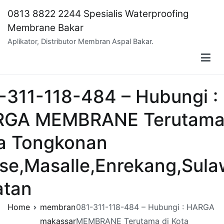
Skip
0813 8822 2244 Spesialis Waterproofing
to
Membrane Bakar
content
Aplikator, Distributor Membran Aspal Bakar.
-311-118-484 – Hubungi :
GA MEMBRANE Terutama
a Tongkonan
se,Masalle,Enrekang,Sula
atan
Home
membran
081-311-118-484 – Hubungi : HARGA
makassar
MEMBRANE Terutama di Kota