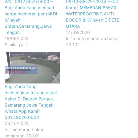
WA : 0812.9070.0500 –
08-13-88-22-22-44 – Call
Bagi Anda Yang mencari
Kami | MEMBRAN BAKAR
harga membran per roll Di
WATERPROOFING ANTI
Wilayah
BOCOR di Wilayah CIPETE
Sraten,Semarang,Jawa
UTARA
Tengah
14/09/2020
18/09/2023
In "morillo membran bakar
Similar post
23 1.1"
Bagi Anda Yang
memerlukan tukang aspal
bakar Di Daerah Bergas,
Semarang,Jawa Tengah –
Whats App Kami :
0812.9070.0500
04/10/2023
In "membran bakar
semarang 23.1.0"