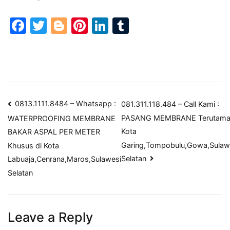
Facebook
Twitter
Blogger
Pinterest
LinkedIn
Tumblr
Post
0813.1111.8484 – Whatsapp :
081.311.118.484 – Call Kami :
PASANG MEMBRANE Terutama
WATERPROOFING MEMBRANE
navigation
Kota
BAKAR ASPAL PER METER
Garing,Tompobulu,Gowa,Sulaw
Khusus di Kota
Selatan
Labuaja,Cenrana,Maros,Sulawesi
Selatan
Leave a Reply