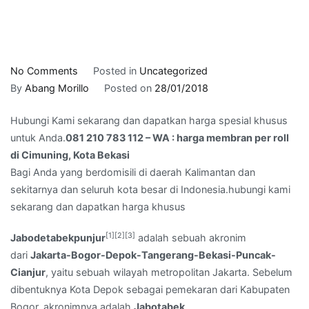
on
No Comments
Posted in
Uncategorized
081
By
Abang Morillo
Posted on
28/01/2018
210
Hubungi Kami sekarang dan dapatkan harga spesial khusus
783
untuk Anda.
081 210 783 112 – WA : harga membran per roll
112
di Cimuning, Kota Bekasi
–
Bagi Anda yang berdomisili di daerah Kalimantan dan
WA
sekitarnya dan seluruh kota besar di Indonesia.hubungi kami
:
sekarang dan dapatkan harga khusus
harga
membran
[1]
[2]
[3]
Jabodetabekpunjur
adalah sebuah akronim
per
dari
Jakarta-Bogor-Depok-Tangerang-Bekasi-Puncak-
roll
Cianjur
, yaitu sebuah wilayah metropolitan Jakarta. Sebelum
di
dibentuknya Kota Depok sebagai pemekaran dari Kabupaten
Cimuning,
Bogor, akronimnya adalah
Jabotabek
.