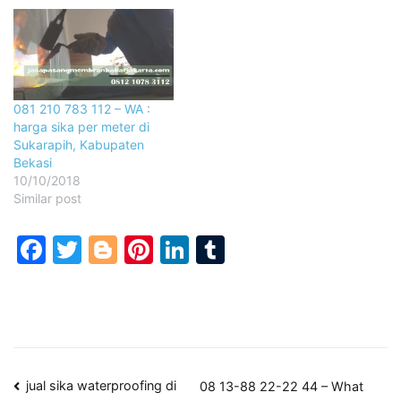
081 210 783 112 – WA :
harga sika per meter di
Sukarapih, Kabupaten
Bekasi
10/10/2018
Similar post
Facebook
Twitter
Blogger
Pinterest
LinkedIn
Tumblr
Post
jual sika waterproofing di
08 13-88 22-22 44 – What