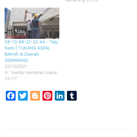
08-13-88-22-22-44 – Telp
Kami | TUKANG ASPAL
BAKAR di Daerah
SEMARANG
22/12/2021
In "morillo membran bakar
23 1.1"
Facebook
Twitter
Blogger
Pinterest
LinkedIn
Tumblr