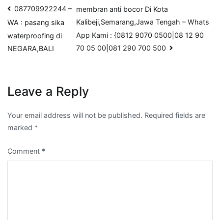
Post
087709922244 –
membran anti bocor Di Kota
Kalibeji,Semarang,Jawa Tengah – Whats
WA : pasang sika
navigation
App Kami : {0812 9070 0500|08 12 90
waterproofing di
70 05 00|081 290 700 500
NEGARA,BALI
Leave a Reply
Your email address will not be published.
Required fields are
marked
*
Comment
*