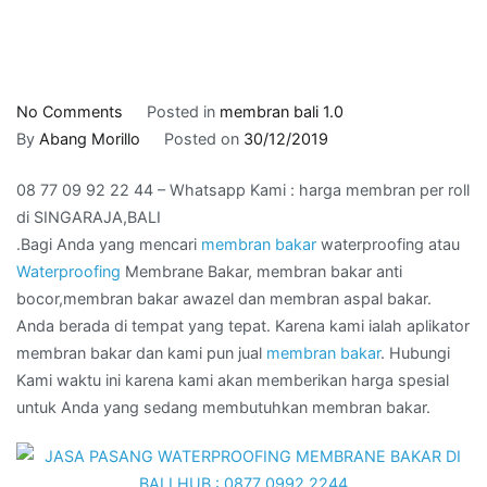
on
No Comments
Posted in
membran bali 1.0
08
By
Abang Morillo
Posted on
30/12/2019
77
08 77 09 92 22 44 – Whatsapp Kami : harga membran per roll
09
di SINGARAJA,BALI
92
.Bagi Anda yang mencari
membran bakar
waterproofing atau
22
Waterproofing
Membrane Bakar, membran bakar anti
44
bocor,membran bakar awazel dan membran aspal bakar.
–
Anda berada di tempat yang tepat. Karena kami ialah aplikator
Whatsapp
membran bakar dan kami pun jual
membran bakar
. Hubungi
Kami
Kami waktu ini karena kami akan memberikan harga spesial
:
untuk Anda yang sedang membutuhkan membran bakar.
harga
membran
per