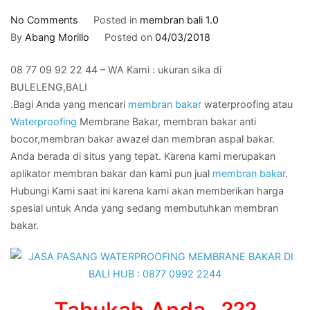
on
No Comments
Posted in
membran bali 1.0
08
By
Abang Morillo
Posted on
04/03/2018
77
08 77 09 92 22 44 – WA Kami : ukuran sika di
09
BULELENG,BALI
92
.Bagi Anda yang mencari
membran bakar
waterproofing atau
22
Waterproofing
Membrane Bakar, membran bakar anti
44
bocor,membran bakar awazel dan membran aspal bakar.
–
Anda berada di situs yang tepat. Karena kami merupakan
WA
aplikator membran bakar dan kami pun jual
membran bakar
.
Kami
Hubungi Kami saat ini karena kami akan memberikan harga
:
spesial untuk Anda yang sedang membutuhkan membran
ukuran
bakar.
sika
di
BULELENG,BALI