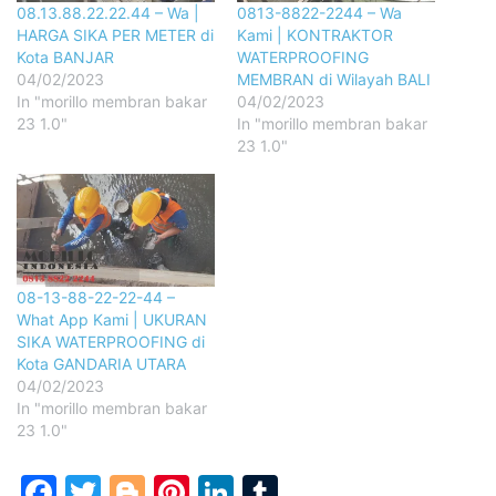
08.13.88.22.22.44 – Wa |
0813-8822-2244 – Wa
HARGA SIKA PER METER di
Kami | KONTRAKTOR
Kota BANJAR
WATERPROOFING
04/02/2023
MEMBRAN di Wilayah BALI
In "morillo membran bakar
04/02/2023
23 1.0"
In "morillo membran bakar
23 1.0"
08-13-88-22-22-44 –
What App Kami | UKURAN
SIKA WATERPROOFING di
Kota GANDARIA UTARA
04/02/2023
In "morillo membran bakar
23 1.0"
Facebook
Twitter
Blogger
Pinterest
LinkedIn
Tumblr