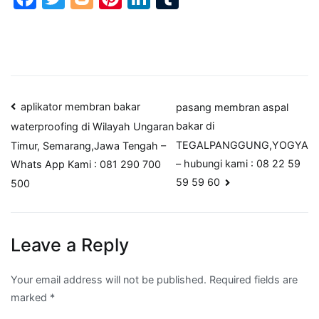
Post
aplikator membran bakar
pasang membran aspal
bakar di
waterproofing di Wilayah Ungaran
navigation
TEGALPANGGUNG,YOGYA
Timur, Semarang,Jawa Tengah –
– hubungi kami : 08 22 59
Whats App Kami : 081 290 700
59 59 60
500
Leave a Reply
Your email address will not be published.
Required fields are
marked
*