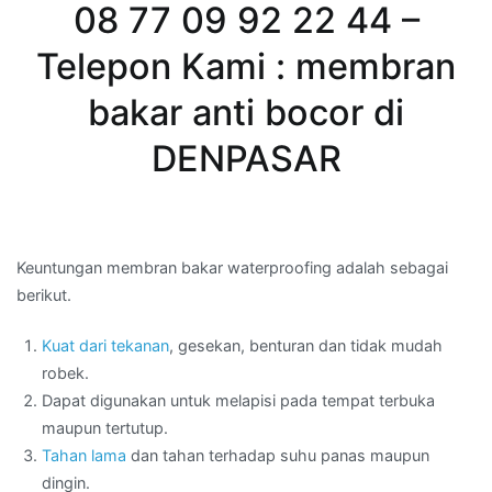
08 77 09 92 22 44 –
Telepon Kami : membran
bakar anti bocor di
DENPASAR
Keuntungan membran bakar waterproofing adalah sebagai
berikut.
Kuat dari tekanan
, gesekan, benturan dan tidak mudah
robek.
Dapat digunakan untuk melapisi pada tempat terbuka
maupun tertutup.
Tahan lama
dan tahan terhadap suhu panas maupun
dingin.