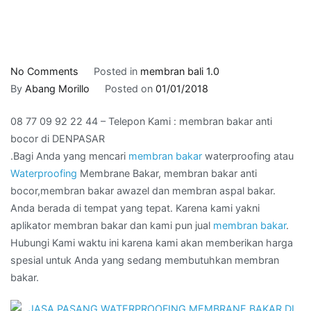
on
No Comments
Posted in
membran bali 1.0
08
By
Abang Morillo
Posted on
01/01/2018
77
08 77 09 92 22 44 – Telepon Kami : membran bakar anti
09
bocor di DENPASAR
92
.Bagi Anda yang mencari
membran bakar
waterproofing atau
22
Waterproofing
Membrane Bakar, membran bakar anti
44
bocor,membran bakar awazel dan membran aspal bakar.
–
Anda berada di tempat yang tepat. Karena kami yakni
Telepon
aplikator membran bakar dan kami pun jual
membran bakar
.
Kami
Hubungi Kami waktu ini karena kami akan memberikan harga
:
spesial untuk Anda yang sedang membutuhkan membran
membran
bakar.
bakar
anti