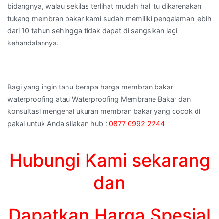
bidangnya, walau sekilas terlihat mudah hal itu dikarenakan
tukang membran bakar kami sudah memiliki pengalaman lebih
dari 10 tahun sehingga tidak dapat di sangsikan lagi
kehandalannya.
Bagi yang ingin tahu berapa harga membran bakar
waterproofing atau Waterproofing Membrane Bakar dan
konsultasi mengenai ukuran membran bakar yang cocok di
pakai untuk Anda silakan hub :
0877 0992 2244
Hubungi Kami sekarang
dan
Dapatkan Harga Spesial