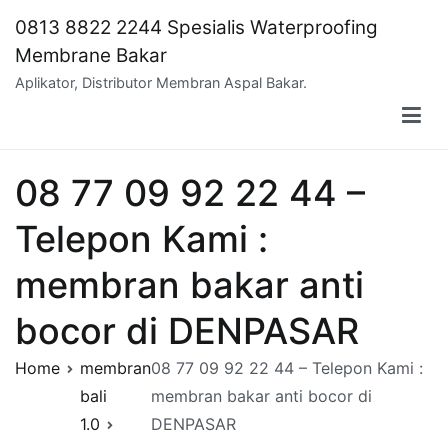
Skip
0813 8822 2244 Spesialis Waterproofing
to
Membrane Bakar
content
Aplikator, Distributor Membran Aspal Bakar.
08 77 09 92 22 44 –
Telepon Kami :
membran bakar anti
bocor di DENPASAR
Home
membran
08 77 09 92 22 44 – Telepon Kami :
bali
membran bakar anti bocor di
1.0
DENPASAR