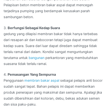
Pelapisan beton membran bakar aspal dapat mencegah
terjadinya pumping yang berdampak kerusakan parah
sambungan beton.
3.
Berfungsi Sebagai Kedap Suara
gedung yang dilapisi membran bakar tidak hanya terbebas
dari resapan air dan kebocoran tetapi juga dapat membuat
kedap suara. Suara dari luar dapat diredam sehingga tidak
terlalu ramai dari dalam. Kondisi sangat menguntungkan
terutama untuk
bangunan
perkantoran yang membutuhkan
suasana tidak terlalu ramai.
4.
Pemasangan Yang Sempurna
Penggunaan
membran bakar aspal
sebagai pelapis anti bocor
sudah sangat tepat. Bahan pelapis ini dapat memberikan
produk penerapan yang maksimal dan sempurna. Apalagi jika
sudah dibersihkan dari kotoran, debu, bekas adukan semen
dan sisa paku-paku.