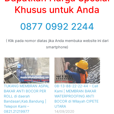
Khusus untuk Anda
0877 0992 2244
( Klik pada nomor diatas jika Anda membuka website ini dari
smartphone)
TUKANG MEMBRAN ASPAL
08-13-88-22-22-44 – Call
BAKAR ANTI BOCOR PER
Kami | MEMBRAN BAKAR
ROLL di daerah
WATERPROOFING ANTI
Bandasari,Kab.Bandung |
BOCOR di Wilayah CIPETE
Telepon Kami –
UTARA
0821.21219977
14/09/2020