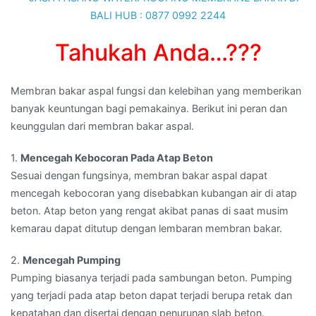
bocor
di
DENPASAR
Tahukah Anda…???
Membran bakar aspal fungsi dan kelebihan yang memberikan
banyak keuntungan bagi pemakainya. Berikut ini peran dan
keunggulan dari membran bakar aspal.
1.
Mencegah Kebocoran Pada Atap Beton
Sesuai dengan fungsinya, membran bakar aspal dapat
mencegah kebocoran yang disebabkan kubangan air di atap
beton. Atap beton yang rengat akibat panas di saat musim
kemarau dapat ditutup dengan lembaran membran bakar.
2.
Mencegah Pumping
Pumping biasanya terjadi pada sambungan beton. Pumping
yang terjadi pada atap beton dapat terjadi berupa retak dan
kepatahan dan disertai dengan penurunan slab beton.