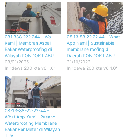
081.388.222.244 – Wa
08.13.88.22.22.44 – What
Kami | Membran Aspal
App Kami | Sustainable
Bakar Waterproofing di
membrane roofing di
Wilayah PONDOK LABU
Daerah PONDOK LABU
08/01/2025
31/10/2023
In "dewa 200 kta v8 1.0"
In "dewa 200 kta v8 1.0"
08-13-88-22-22-44 –
What App Kami | Pasang
Waterproofing Membrane
Bakar Per Meter di Wilayah
TUAL