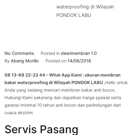
waterproofing di Wilayah
PONDOK LABU
on
No Comments
Posted in
dewimembran 1.0
08
By
Abang Morillo
Posted on
14/06/2018
13-
08 13-88 22-22 44 – What App Kami : ukuran membran
88
bakar waterproofing di Wilayah PONDOK LABU
,Hello untuk
22-
Anda yang sedang mencari membran bakar anti bocor,
22
Hubungi Kami sekarang dan dapatkan harga spesial serta
44
garansi minimal 10 tahun anti bocor dan perlindungan dari
–
cuaca ekstrim
What
App
Servis Pasang
Kami