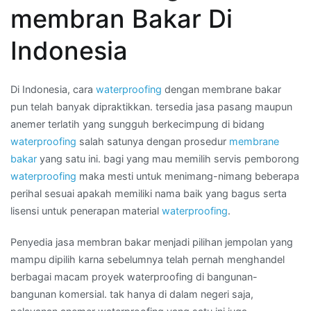
:
membran Bakar Di
ukuran
membran
Indonesia
bakar
waterproofing
di
Di Indonesia, cara
waterproofing
dengan membrane bakar
Wilayah
pun telah banyak dipraktikkan. tersedia jasa pasang maupun
PONDOK
anemer terlatih yang sungguh berkecimpung di bidang
LABU
waterproofing
salah satunya dengan prosedur
membrane
bakar
yang satu ini. bagi yang mau memilih servis pemborong
waterproofing
maka mesti untuk menimang-nimang beberapa
perihal sesuai apakah memiliki nama baik yang bagus serta
lisensi untuk penerapan material
waterproofing
.
Penyedia jasa membran bakar menjadi pilihan jempolan yang
mampu dipilih karna sebelumnya telah pernah menghandel
berbagai macam proyek waterproofing di bangunan-
bangunan komersial. tak hanya di dalam negeri saja,