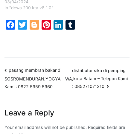
03/04/2024
In "dewa 200 kta v8 1.0"
Facebook
Twitter
Blogger
Pinterest
LinkedIn
Tumblr
Post
pasang membran bakar di
distributor sika di pemping
,kota Batam – Telepon Kami
SOSROMENDURAN,YOGYA – WA
navigation
: 085271071210
Kami : 0822 5959 5960
Leave a Reply
Your email address will not be published.
Required fields are