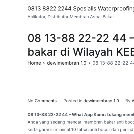
Skip
0813 8822 2244 Spesialis Waterproofi
to
Aplikator, Distributor Membran Aspal Bakar.
content
08 13-88 22-22 44 
bakar di Wilayah 
Home
dewimembran 1.0
08 13-88 22-22 4
on
No Comments
Posted in
dewimembran 1.0
By
A
08
08 13-88 22-22 44 – What App Kami : tukang mem
13-
Anda yang sedang mencari membran bakar anti boco
88
serta garansi minimal 10 tahun anti bocor dan perlin
22-