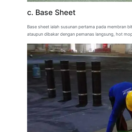
c. Base Sheet
Base sheet ialah susunan pertama pada membran bit
ataupun dibakar dengan pemanas langsung, hot mop