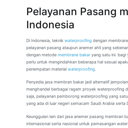
22
Pelayanan Pasang m
44
–
Indonesia
What
App
Kami
Di Indonesia, teknik
waterproofing
dengan membrane b
:
pelayanan pasang ataupun anemer ahli yang sebenar
tukang
dengan metode
membrane bakar
yang satu ini. bag
membran
perlu untuk mengindahkan beberapa hal sesuai apak
asphal
penempatan material
waterproofing
.
bakar
Penyedia jasa membran bakar jadi alternatif jempol
di
menghandel berbagai ragam proyek waterproofing di
Wilayah
saja, pelayanan pemborong waterproofing yang satu
KEBAGUSAN
yang ada di luar negeri semacam Saudi Arabia serta 
Keunggulan lain dari jasa anemer pasang membran bak
internasional serta nasional untuk pemasangan water