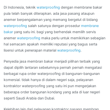
bakar
di
Di Indonesia, teknik
waterproofing
dengan membrane bakar
Daerah
pula telah banyak diterapkan. ada jasa pasang ataupun
MENTENG
anemer berpengalaman yang memang bergelut di bidang
ATAS
waterproofing
salah satunya dengan prosedur
membrane
bakar
yang satu ini. bagi yang berhendak memilih servis
anemer
waterproofing
maka perlu untuk memikirkan sebagian
hal semacam apakah memiliki reputasi yang bagus serta
lisensi untuk penerapan material
waterproofing
.
Penyedia jasa membran bakar menjadi pilihan terbaik yang
dapat dipilih lantaran sebelumnya pernah pernah mengatasi
berbagai rupa order waterproofing di bangunan-bangunan
komersial. tidak hanya di dalam negeri saja, pelayanan
kontraktor waterproofing yang satu ini pun mengerjakan
beberapa order bangunan kondang yang ada di luar negeri
seperti Saudi Arabia dan Dubai.
Kelebihan lain dari pelayanan kontraktor pasang membran