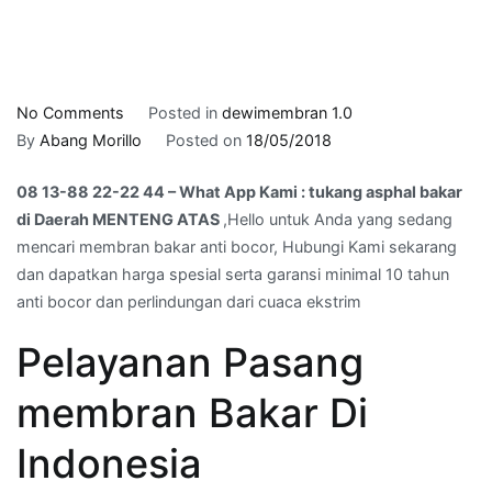
on
No Comments
Posted in
dewimembran 1.0
08
By
Abang Morillo
Posted on
18/05/2018
13-
08 13-88 22-22 44 – What App Kami : tukang asphal bakar
88
di Daerah MENTENG ATAS
,Hello untuk Anda yang sedang
22-
mencari membran bakar anti bocor, Hubungi Kami sekarang
22
dan dapatkan harga spesial serta garansi minimal 10 tahun
44
anti bocor dan perlindungan dari cuaca ekstrim
–
What
Pelayanan Pasang
App
Kami
membran Bakar Di
:
tukang
Indonesia
asphal