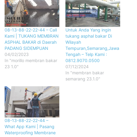
08-13-88-22-22-44 – Call
Untuk Anda Yang ingin
Kami | TUKANG MEMBRAN
tukang asphal bakar Di
ASPHAL BAKAR di Daerah
Wilayah
PADANG SIDEMPUAN
Tempuran,Semarang,Jawa
04/02/2023
Tengah – Telp Kami :
In "morillo membran bakar
0812.9070.0500
23 1.0"
07/12/2024
In "membran bakar
semarang 23.1.0"
08-13-88-22-22-44 –
What App Kami | Pasang
Waterproofing Membrane