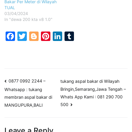
Bakar Per Meter di Wilayah
TUAL
03/04/2024
In "dewa 200 kta v8 1.0"
Facebook
Twitter
Blogger
Pinterest
LinkedIn
Tumblr
Post
0877 0992 2244 –
tukang aspal bakar di Wilayah
Bringin,Semarang,Jawa Tengah –
Whatsapp : tukang
navigation
Whats App Kami : 081 290 700
membran aspal bakar di
500
MANGUPURA,BALI
Leave a Reply