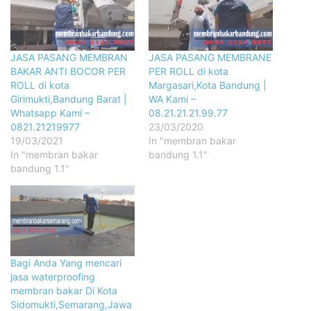
JASA PASANG MEMBRAN
JASA PASANG MEMBRANE
BAKAR ANTI BOCOR PER
PER ROLL di kota
ROLL di kota
Margasari,Kota Bandung |
Girimukti,Bandung Barat |
WA Kami –
Whatsapp Kami –
08.21.21.21.99.77
0821.21219977
23/03/2020
19/03/2021
In "membran bakar
In "membran bakar
bandung 1.1"
bandung 1.1"
Bagi Anda Yang mencari
jasa waterproofing
membran bakar Di Kota
Sidomukti,Semarang,Jawa