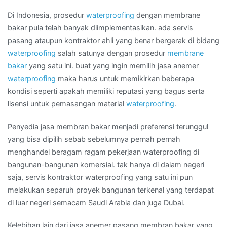
membran
Di Indonesia, prosedur
waterproofing
dengan membrane
bakar
bakar pula telah banyak diimplementasikan. ada servis
di
pasang ataupun kontraktor ahli yang benar bergerak di bidang
Kota
waterproofing
salah satunya dengan prosedur
membrane
SRENGSENG
bakar
yang satu ini. buat yang ingin memilih jasa anemer
SAWAH
waterproofing
maka harus untuk memikirkan beberapa
kondisi seperti apakah memiliki reputasi yang bagus serta
lisensi untuk pemasangan material
waterproofing
.
Penyedia jasa membran bakar menjadi preferensi terunggul
yang bisa dipilih sebab sebelumnya pernah pernah
menghandel beragam ragam pekerjaan waterproofing di
bangunan-bangunan komersial. tak hanya di dalam negeri
saja, servis kontraktor waterproofing yang satu ini pun
melakukan separuh proyek bangunan terkenal yang terdapat
di luar negeri semacam Saudi Arabia dan juga Dubai.
Kelebihan lain dari jasa anemer pasang membran bakar yang