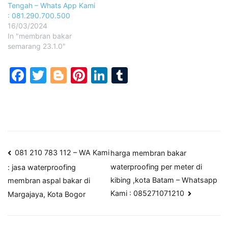
Tengah – Whats App Kami
: 081.290.700.500
16/03/2024
In "membran bakar
semarang 23.1.0"
Facebook
Twitter
Blogger
Pinterest
LinkedIn
Tumblr
Post
081 210 783 112 – WA Kami
harga membran bakar
waterproofing per meter di
: jasa waterproofing
navigation
kibing ,kota Batam – Whatsapp
membran aspal bakar di
Kami : 085271071210
Margajaya, Kota Bogor