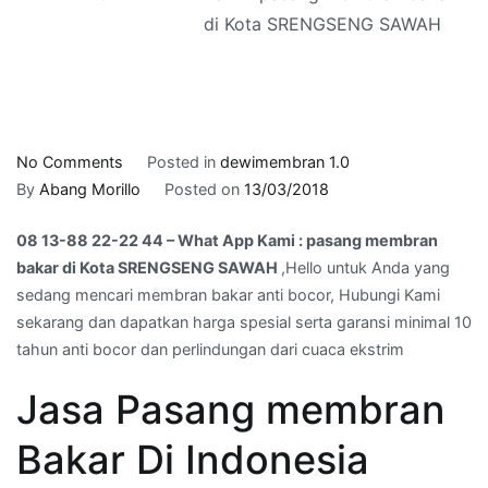
di Kota SRENGSENG SAWAH
on
No Comments
Posted in
dewimembran 1.0
08
By
Abang Morillo
Posted on
13/03/2018
13-
08 13-88 22-22 44 – What App Kami : pasang membran
88
bakar di Kota SRENGSENG SAWAH
,Hello untuk Anda yang
22-
sedang mencari membran bakar anti bocor, Hubungi Kami
22
sekarang dan dapatkan harga spesial serta garansi minimal 10
44
tahun anti bocor dan perlindungan dari cuaca ekstrim
–
What
Jasa Pasang membran
App
Kami
Bakar Di Indonesia
:
pasang