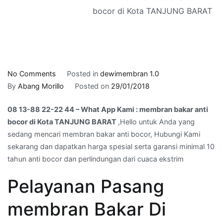
bocor di Kota TANJUNG BARAT
on
No Comments
Posted in
dewimembran 1.0
08
By
Abang Morillo
Posted on
29/01/2018
13-
08 13-88 22-22 44 – What App Kami : membran bakar anti
88
bocor di Kota TANJUNG BARAT
,Hello untuk Anda yang
22-
sedang mencari membran bakar anti bocor, Hubungi Kami
22
sekarang dan dapatkan harga spesial serta garansi minimal 10
44
tahun anti bocor dan perlindungan dari cuaca ekstrim
–
What
Pelayanan Pasang
App
Kami
membran Bakar Di
:
membran