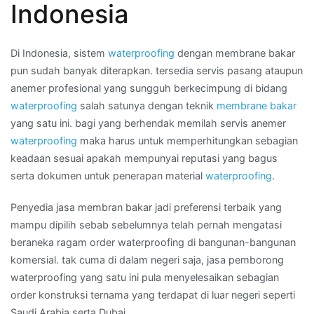
Indonesia
bakar
anti
bocor
Di Indonesia, sistem
waterproofing
dengan membrane bakar
di
pun sudah banyak diterapkan. tersedia servis pasang ataupun
Kota
anemer profesional yang sungguh berkecimpung di bidang
TANJUNG
waterproofing
salah satunya dengan teknik
membrane bakar
BARAT
yang satu ini. bagi yang berhendak memilah servis anemer
waterproofing
maka harus untuk memperhitungkan sebagian
keadaan sesuai apakah mempunyai reputasi yang bagus
serta dokumen untuk penerapan material
waterproofing
.
Penyedia jasa membran bakar jadi preferensi terbaik yang
mampu dipilih sebab sebelumnya telah pernah mengatasi
beraneka ragam order waterproofing di bangunan-bangunan
komersial. tak cuma di dalam negeri saja, jasa pemborong
waterproofing yang satu ini pula menyelesaikan sebagian
order konstruksi ternama yang terdapat di luar negeri seperti
Saudi Arabia serta Dubai.