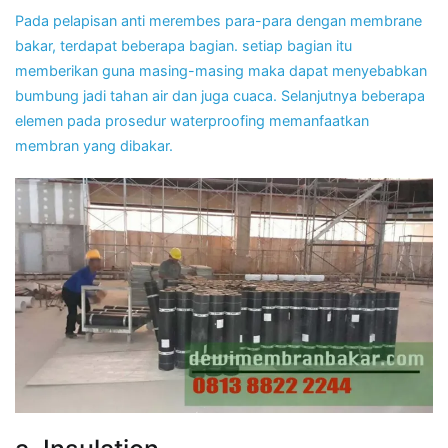
Pada pelapisan anti merembes para-para dengan membrane
bakar, terdapat beberapa bagian. setiap bagian itu
memberikan guna masing-masing maka dapat menyebabkan
bumbung jadi tahan air dan juga cuaca. Selanjutnya beberapa
elemen pada prosedur waterproofing memanfaatkan
membran yang dibakar.