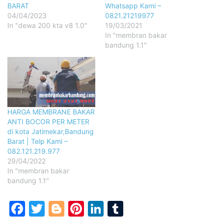
BARAT
Whatsapp Kami –
04/04/2023
0821.21219977
In "dewa 200 kta v8 1.0"
19/03/2021
In "membran bakar
bandung 1.1"
HARGA MEMBRANE BAKAR
ANTI BOCOR PER METER
di kota Jatimekar,Bandung
Barat | Telp Kami –
082.121.219.977
29/04/2022
In "membran bakar
bandung 1.1"
Facebook
Twitter
Blogger
Pinterest
LinkedIn
Tumblr