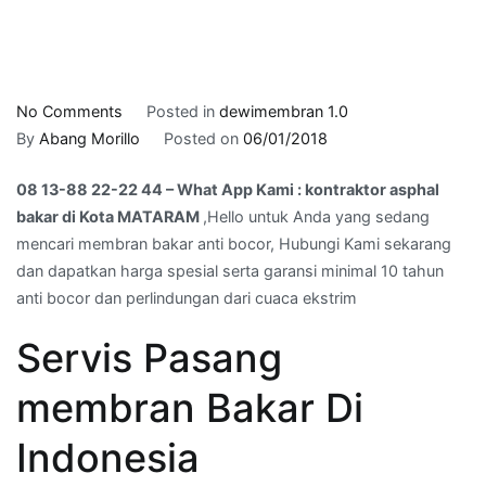
on
No Comments
Posted in
dewimembran 1.0
08
By
Abang Morillo
Posted on
06/01/2018
13-
08 13-88 22-22 44 – What App Kami : kontraktor asphal
88
bakar di Kota MATARAM
,Hello untuk Anda yang sedang
22-
mencari membran bakar anti bocor, Hubungi Kami sekarang
22
dan dapatkan harga spesial serta garansi minimal 10 tahun
44
anti bocor dan perlindungan dari cuaca ekstrim
–
What
Servis Pasang
App
Kami
membran Bakar Di
:
kontraktor
Indonesia
asphal