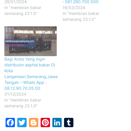
29/01/2024
: 081.290.700.500
In "membran bakar
16/03/2024
semarang 23.1.0"
In "membran bakar
semarang 23.1.0"
Bagi Anda Yang ingin
distributor asphal bakar Di
Kota
Langensari,Semarang,Jawa
Tengah – Whats App :
08.12.90.70.05.00
01/12/2024
In "membran bakar
semarang 23.1.0"
Facebook
Twitter
Blogger
Pinterest
LinkedIn
Tumblr