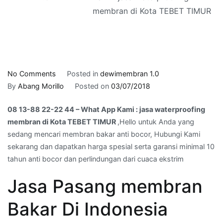
membran di Kota TEBET TIMUR
on
No Comments
Posted in
dewimembran 1.0
08
By
Abang Morillo
Posted on
03/07/2018
13-
08 13-88 22-22 44 – What App Kami : jasa waterproofing
88
membran di Kota TEBET TIMUR
,Hello untuk Anda yang
22-
sedang mencari membran bakar anti bocor, Hubungi Kami
22
sekarang dan dapatkan harga spesial serta garansi minimal 10
44
tahun anti bocor dan perlindungan dari cuaca ekstrim
–
What
Jasa Pasang membran
App
Kami
Bakar Di Indonesia
:
jasa