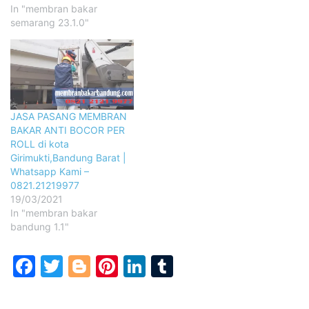
In "membran bakar
semarang 23.1.0"
JASA PASANG MEMBRAN
BAKAR ANTI BOCOR PER
ROLL di kota
Girimukti,Bandung Barat |
Whatsapp Kami –
0821.21219977
19/03/2021
In "membran bakar
bandung 1.1"
Facebook
Twitter
Blogger
Pinterest
LinkedIn
Tumblr