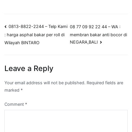
Post
0813-8822-2244 – Telp Kami
08 77 09 92 22 44 – WA :
membran bakar anti bocor di
: harga asphal bakar per roll di
navigation
NEGARA,BALI
Wilayah BINTARO
Leave a Reply
Your email address will not be published.
Required fields are
marked
*
Comment
*