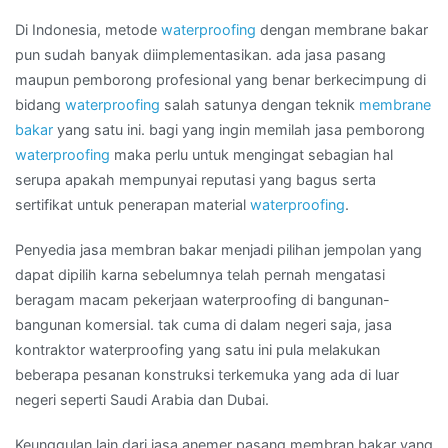
waterproofing
Di Indonesia, metode
waterproofing
dengan membrane bakar
membran
pun sudah banyak diimplementasikan. ada jasa pasang
di
maupun pemborong profesional yang benar berkecimpung di
Kota
bidang
waterproofing
salah satunya dengan teknik
membrane
TEBET
bakar
yang satu ini. bagi yang ingin memilah jasa pemborong
TIMUR
waterproofing
maka perlu untuk mengingat sebagian hal
serupa apakah mempunyai reputasi yang bagus serta
sertifikat untuk penerapan material
waterproofing
.
Penyedia jasa membran bakar menjadi pilihan jempolan yang
dapat dipilih karna sebelumnya telah pernah mengatasi
beragam macam pekerjaan waterproofing di bangunan-
bangunan komersial. tak cuma di dalam negeri saja, jasa
kontraktor waterproofing yang satu ini pula melakukan
beberapa pesanan konstruksi terkemuka yang ada di luar
negeri seperti Saudi Arabia dan Dubai.
Keunggulan lain dari jasa anemer pasang membran bakar yang