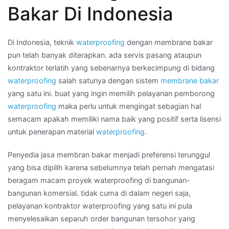
:
Bakar Di Indonesia
harga
membran
waterproofing
Di Indonesia, teknik
waterproofing
dengan membrane bakar
per
pun telah banyak diterapkan. ada servis pasang ataupun
roll
kontraktor terlatih yang sebenarnya berkecimpung di bidang
di
waterproofing
salah satunya dengan sistem
membrane bakar
Wilayah
yang satu ini. buat yang ingin memilih pelayanan pemborong
TOMOHON
waterproofing
maka perlu untuk mengingat sebagian hal
semacam apakah memiliki nama baik yang positif serta lisensi
untuk penerapan material
waterproofing
.
Penyedia jasa membran bakar menjadi preferensi terunggul
yang bisa dipilih karena sebelumnya telah pernah mengatasi
beragam macam proyek waterproofing di bangunan-
bangunan komersial. tidak cuma di dalam negeri saja,
pelayanan kontraktor waterproofing yang satu ini pula
menyelesaikan separuh order bangunan tersohor yang