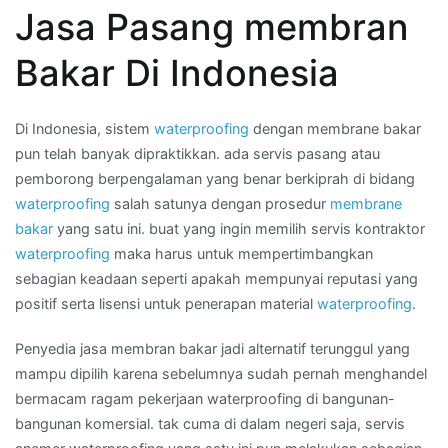
Jasa Pasang membran
Kami
:
Bakar Di Indonesia
harga
membran
waterproofing
Di Indonesia, sistem
waterproofing
dengan membrane bakar
per
pun telah banyak dipraktikkan. ada servis pasang atau
meter
pemborong berpengalaman yang benar berkiprah di bidang
di
waterproofing
salah satunya dengan prosedur
membrane
Kota
bakar
yang satu ini. buat yang ingin memilih servis kontraktor
PEJATEN
waterproofing
maka harus untuk mempertimbangkan
TIMUR
sebagian keadaan seperti apakah mempunyai reputasi yang
positif serta lisensi untuk penerapan material
waterproofing
.
Penyedia jasa membran bakar jadi alternatif terunggul yang
mampu dipilih karena sebelumnya sudah pernah menghandel
bermacam ragam pekerjaan waterproofing di bangunan-
bangunan komersial. tak cuma di dalam negeri saja, servis