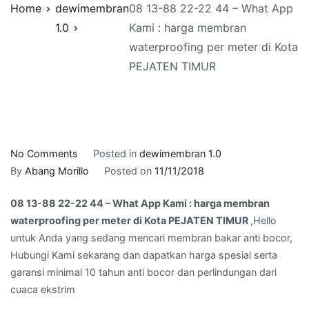
Home
dewimembran
08 13-88 22-22 44 – What App
1.0
Kami : harga membran
waterproofing per meter di Kota
PEJATEN TIMUR
on
No Comments
Posted in
dewimembran 1.0
08
By
Abang Morillo
Posted on
11/11/2018
13-
08 13-88 22-22 44 – What App Kami : harga membran
88
waterproofing per meter di Kota PEJATEN TIMUR
,Hello
22-
untuk Anda yang sedang mencari membran bakar anti bocor,
22
Hubungi Kami sekarang dan dapatkan harga spesial serta
44
garansi minimal 10 tahun anti bocor dan perlindungan dari
–
cuaca ekstrim
What
App