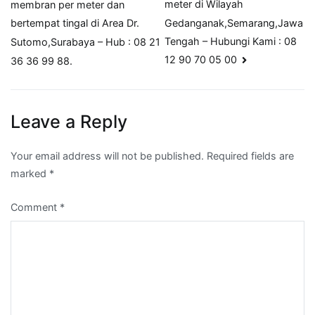
meter di Wilayah
membran per meter dan
navigation
Gedanganak,Semarang,Jawa
bertempat tingal di Area Dr.
Tengah – Hubungi Kami : 08
Sutomo,Surabaya – Hub : 08 21
12 90 70 05 00
36 36 99 88.
Leave a Reply
Your email address will not be published.
Required fields are
marked
*
Comment
*