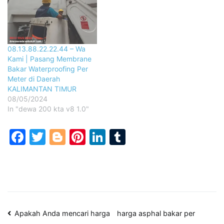
08.13.88.22.22.44 – Wa
Kami | Pasang Membrane
Bakar Waterproofing Per
Meter di Daerah
KALIMANTAN TIMUR
08/05/2024
In "dewa 200 kta v8 1.0"
Facebook
Twitter
Blogger
Pinterest
LinkedIn
Tumblr
Post
Apakah Anda mencari harga
harga asphal bakar per