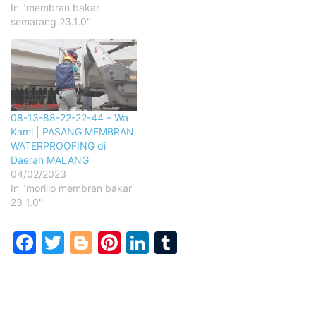
In "membran bakar
semarang 23.1.0"
08-13-88-22-22-44 – Wa
Kami | PASANG MEMBRAN
WATERPROOFING di
Daerah MALANG
04/02/2023
In "morillo membran bakar
23 1.0"
Facebook
Twitter
Blogger
Pinterest
LinkedIn
Tumblr