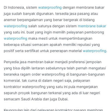
per
meter
Di Indonesia, sistem
waterproofing
dengan membrane bakar
di
juga sudah banyak digunakan. tersedia jasa pasang atau
Kota
anemer berpengalaman yang benar bergerak di bidang
TANJUNG
waterproofing
salah satunya dengan sistem
membrane bakar
DUREN
yang satu ini. buat yang ingin memilih pelayanan pemborong
waterproofing
maka mesti untuk mempertimbangkan
beberapa situasi semacam apakah memiliki reputasi yang
positif serta sertifikat untuk penerapan material
waterproofing
.
Penyedia jasa membran bakar menjadi preferensi jempolan
yang bisa dipilih lantaran sebelumnya telah pernah mengatasi
beraneka ragam order waterproofing di bangunan-bangunan
komersial. tak cuma di dalam negeri saja, pelayanan
kontraktor waterproofing yang satu ini pula mengerjakan
separuh proyek bangunan terkenal yang ada di luar negeri
semacam Saudi Arabia dan juga Dubai.
Keunggulan lain dari pelayanan kontraktor pasang membran