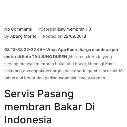
on
No Comments
Posted in
dewimembran 1.0
08
By
Abang Morillo
Posted on
22/09/2018
13-
08 13-88 22-22 44 – What App Kami : harga membran per
88
meter di Kota TANJUNG DUREN
,Hello untuk Anda yang
22-
sedang mencari membran bakar anti bocor, Hubungi Kami
22
sekarang dan dapatkan harga spesial serta garansi minimal 10
44
tahun anti bocor dan perlindungan dari cuaca ekstrim
–
What
Servis Pasang
App
Kami
membran Bakar Di
:
harga
Indonesia
membran