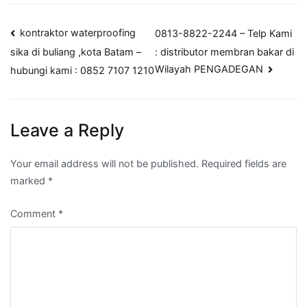
Post
kontraktor waterproofing
0813-8822-2244 – Telp Kami
: distributor membran bakar di
sika di buliang ,kota Batam –
navigation
Wilayah PENGADEGAN
hubungi kami : 0852 7107 1210
Leave a Reply
Your email address will not be published.
Required fields are
marked
*
Comment
*