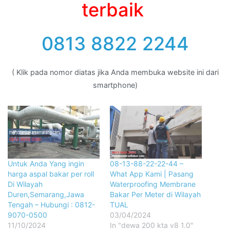
terbaik
0813 8822 2244
( Klik pada nomor diatas jika Anda membuka website ini dari
smartphone)
Untuk Anda Yang ingin
08-13-88-22-22-44 –
harga aspal bakar per roll
What App Kami | Pasang
Di Wilayah
Waterproofing Membrane
Duren,Semarang,Jawa
Bakar Per Meter di Wilayah
Tengah – Hubungi : 0812-
TUAL
9070-0500
03/04/2024
11/10/2024
In "dewa 200 kta v8 1.0"