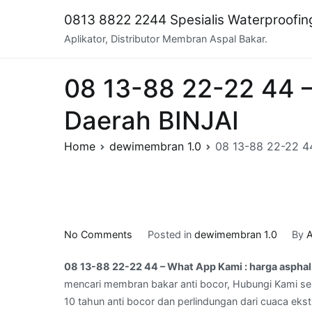
Skip
0813 8822 2244 Spesialis Waterproofi
to
Aplikator, Distributor Membran Aspal Bakar.
content
08 13-88 22-22 44 –
Daerah BINJAI
Home
dewimembran 1.0
08 13-88 22-22 44
on
No Comments
Posted in
dewimembran 1.0
By
A
08
08 13-88 22-22 44 – What App Kami : harga asphal
13-
mencari membran bakar anti bocor, Hubungi Kami sek
88
10 tahun anti bocor dan perlindungan dari cuaca ekst
22-