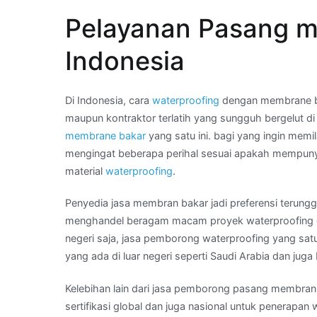
22
Pelayanan Pasang m
44
–
Indonesia
What
App
Kami
Di Indonesia, cara
waterproofing
dengan membrane ba
:
maupun kontraktor terlatih yang sungguh bergelut d
harga
membrane bakar
yang satu ini. bagi yang ingin mem
asphal
mengingat beberapa perihal sesuai apakah mempunyai
bakar
material
waterproofing
.
di
Penyedia jasa membran bakar jadi preferensi terunggu
Daerah
menghandel beragam macam proyek waterproofing di
BINJAI
negeri saja, jasa pemborong waterproofing yang satu
yang ada di luar negeri seperti Saudi Arabia dan juga
Kelebihan lain dari jasa pemborong pasang membran
sertifikasi global dan juga nasional untuk penerapan