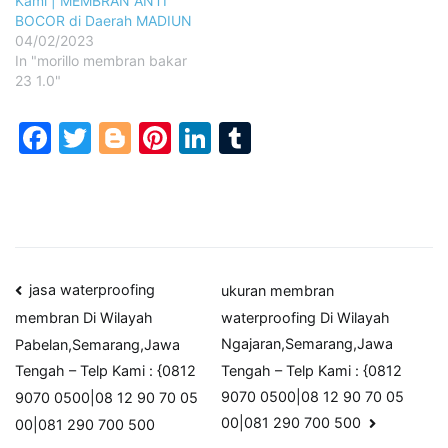
Kami | MEMBRAN ANTI
BOCOR di Daerah MADIUN
04/02/2023
In "morillo membran bakar
23 1.0"
Facebook
Twitter
Blogger
Pinterest
LinkedIn
Tumblr
Post
jasa waterproofing
ukuran membran
waterproofing Di Wilayah
membran Di Wilayah
navigation
Ngajaran,Semarang,Jawa
Pabelan,Semarang,Jawa
Tengah – Telp Kami : {0812
Tengah – Telp Kami : {0812
9070 0500|08 12 90 70 05
9070 0500|08 12 90 70 05
00|081 290 700 500
00|081 290 700 500