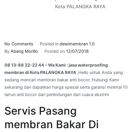
Kota PALANGKA RAYA
on
No Comments
Posted in
dewimembran 1.0
08
By
Abang Morillo
Posted on
12/07/2018
13-
08 13-88 22-22 44 – Wa Kami : jasa waterproofing
88
membran di Kota PALANGKA RAYA
,Hello untuk Anda yang
22-
sedang mencari membran bakar anti bocor, Hubungi Kami
22
sekarang dan dapatkan harga spesial serta garansi minimal 10
44
tahun anti bocor dan perlindungan dari cuaca ekstrim
–
Wa
Servis Pasang
Kami
:
membran Bakar Di
jasa
waterproofing