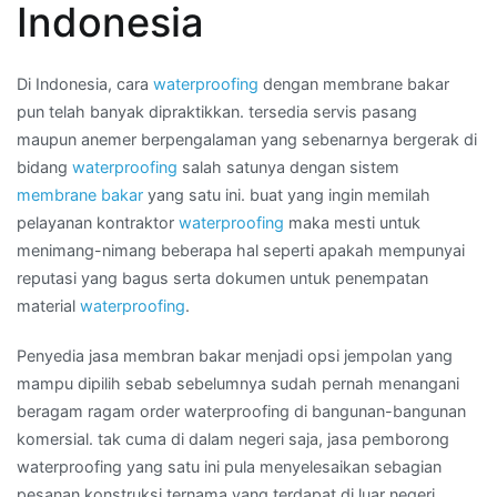
Indonesia
membran
di
Kota
Di Indonesia, cara
waterproofing
dengan membrane bakar
PALANGKA
pun telah banyak dipraktikkan. tersedia servis pasang
RAYA
maupun anemer berpengalaman yang sebenarnya bergerak di
bidang
waterproofing
salah satunya dengan sistem
membrane bakar
yang satu ini. buat yang ingin memilah
pelayanan kontraktor
waterproofing
maka mesti untuk
menimang-nimang beberapa hal seperti apakah mempunyai
reputasi yang bagus serta dokumen untuk penempatan
material
waterproofing
.
Penyedia jasa membran bakar menjadi opsi jempolan yang
mampu dipilih sebab sebelumnya sudah pernah menangani
beragam ragam order waterproofing di bangunan-bangunan
komersial. tak cuma di dalam negeri saja, jasa pemborong
waterproofing yang satu ini pula menyelesaikan sebagian
pesanan konstruksi ternama yang terdapat di luar negeri