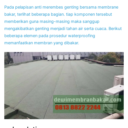
Pada pelapisan anti merembes genting bersama membrane
bakar, terlihat beberapa bagian. tiap komponen tersebut
memberikan guna masing-masing maka sanggup
mengakibatkan genting menjadi tahan air serta cuaca. Berikut
beberapa elemen pada prosedur waterproofing
memanfaatkan membran yang dibakar.