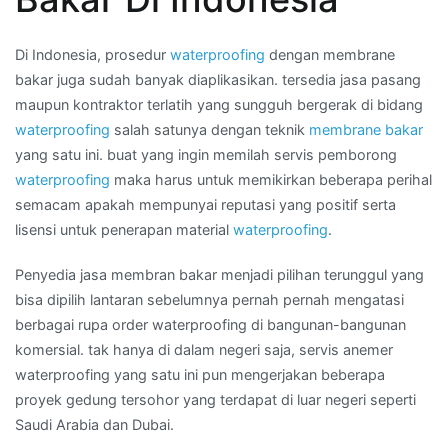
membran
bakar
Di Indonesia, prosedur
waterproofing
dengan membrane
di
bakar juga sudah banyak diaplikasikan. tersedia jasa pasang
Wilayah
maupun kontraktor terlatih yang sungguh bergerak di bidang
JAGAKARSA
waterproofing
salah satunya dengan teknik
membrane bakar
yang satu ini. buat yang ingin memilah servis pemborong
waterproofing
maka harus untuk memikirkan beberapa perihal
semacam apakah mempunyai reputasi yang positif serta
lisensi untuk penerapan material
waterproofing
.
Penyedia jasa membran bakar menjadi pilihan terunggul yang
bisa dipilih lantaran sebelumnya pernah pernah mengatasi
berbagai rupa order waterproofing di bangunan-bangunan
komersial. tak hanya di dalam negeri saja, servis anemer
waterproofing yang satu ini pun mengerjakan beberapa
proyek gedung tersohor yang terdapat di luar negeri seperti
Saudi Arabia dan Dubai.