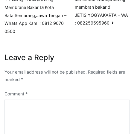
Post
membran bakar di
Membrane Bakar Di Kota
navigation
JETIS,YOGYAKARTA – WA
Bata,Semarang,Jawa Tengah –
: 082259595960
Whats App Kami : 0812 9070
0500
Leave a Reply
Your email address will not be published.
Required fields are
marked
*
Comment
*