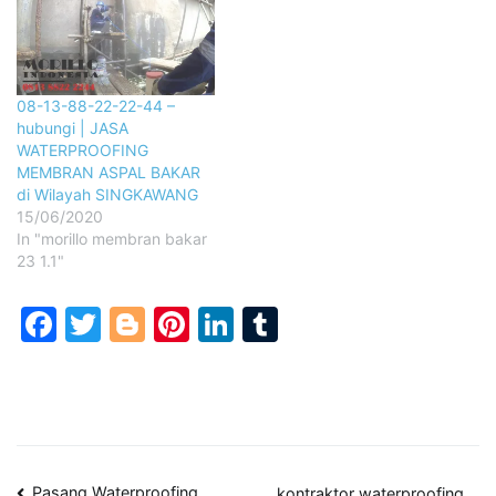
08-13-88-22-22-44 –
hubungi | JASA
WATERPROOFING
MEMBRAN ASPAL BAKAR
di Wilayah SINGKAWANG
15/06/2020
In "morillo membran bakar
23 1.1"
Facebook
Twitter
Blogger
Pinterest
LinkedIn
Tumblr
Pasang Waterproofing
kontraktor waterproofing