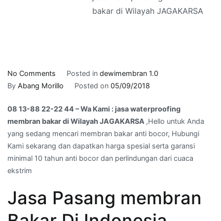
bakar di Wilayah JAGAKARSA
on
No Comments
Posted in
dewimembran 1.0
08
By
Abang Morillo
Posted on
05/09/2018
13-
08 13-88 22-22 44 – Wa Kami : jasa waterproofing
88
membran bakar di Wilayah JAGAKARSA
,Hello untuk Anda
22-
yang sedang mencari membran bakar anti bocor, Hubungi
22
Kami sekarang dan dapatkan harga spesial serta garansi
44
minimal 10 tahun anti bocor dan perlindungan dari cuaca
–
ekstrim
Wa
Kami
Jasa Pasang membran
:
jasa
Bakar Di Indonesia
waterproofing