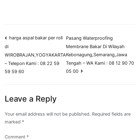
Post
harga aspal bakar per roll
Pasang Waterproofing
Membrane Bakar Di Wilayah
di
navigation
Kebonagung,Semarang,Jawa
WIROBRAJAN,YOGYAKARTA
Tengah – WA Kami : 08 12 90 70
– Telepon Kami : 08 22 59
05 00
59 59 60
Leave a Reply
Your email address will not be published.
Required fields are
marked
*
Comment
*