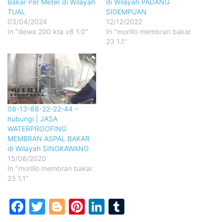
Bakar Per Meter di Wilayah
di Wilayah PADANG
TUAL
SIDEMPUAN
03/04/2024
12/12/2022
In "dewa 200 kta v8 1.0"
In "morillo membran bakar
23 1.1"
08-13-88-22-22-44 –
hubungi | JASA
WATERPROOFING
MEMBRAN ASPAL BAKAR
di Wilayah SINGKAWANG
15/06/2020
In "morillo membran bakar
23 1.1"
Facebook
Twitter
Blogger
Pinterest
LinkedIn
Tumblr