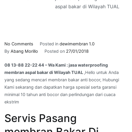
aspal bakar di Wilayah TUAL
on
No Comments
Posted in
dewimembran 1.0
08
By
Abang Morillo
Posted on
27/01/2018
13-
08 13-88 22-22 44 – Wa Kami : jasa waterproofing
88
membran aspal bakar di Wilayah TUAL
,Hello untuk Anda
22-
yang sedang mencari membran bakar anti bocor, Hubungi
22
Kami sekarang dan dapatkan harga spesial serta garansi
44
minimal 10 tahun anti bocor dan perlindungan dari cuaca
–
ekstrim
Wa
Kami
Servis Pasang
:
jasa
membran Bakar Di
waterproofing