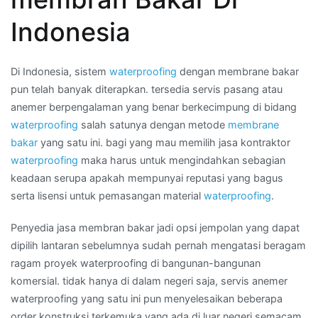
membran
Indonesia
aspal
bakar
di
Di Indonesia, sistem
waterproofing
dengan membrane bakar
Wilayah
pun telah banyak diterapkan. tersedia servis pasang atau
TUAL
anemer berpengalaman yang benar berkecimpung di bidang
waterproofing
salah satunya dengan metode
membrane
bakar
yang satu ini. bagi yang mau memilih jasa kontraktor
waterproofing
maka harus untuk mengindahkan sebagian
keadaan serupa apakah mempunyai reputasi yang bagus
serta lisensi untuk pemasangan material
waterproofing
.
Penyedia jasa membran bakar jadi opsi jempolan yang dapat
dipilih lantaran sebelumnya sudah pernah mengatasi beragam
ragam proyek waterproofing di bangunan-bangunan
komersial. tidak hanya di dalam negeri saja, servis anemer
waterproofing yang satu ini pun menyelesaikan beberapa
order konstruksi terkemuka yang ada di luar negeri semacam