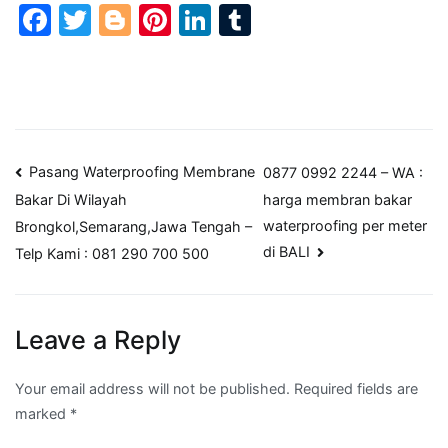
Facebook
Twitter
Blogger
Pinterest
LinkedIn
Tumblr
Post
Pasang Waterproofing Membrane
0877 0992 2244 – WA :
harga membran bakar
Bakar Di Wilayah
navigation
waterproofing per meter
Brongkol,Semarang,Jawa Tengah –
di BALI
Telp Kami : 081 290 700 500
Leave a Reply
Your email address will not be published.
Required fields are
marked
*