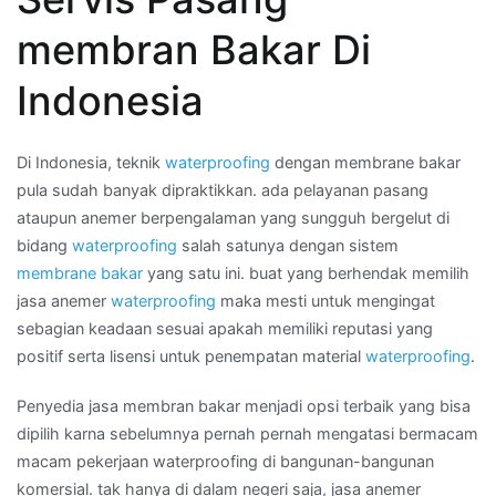
harga
membran Bakar Di
membran
waterproofing
Indonesia
per
meter
di
Di Indonesia, teknik
waterproofing
dengan membrane bakar
Kota
pula sudah banyak dipraktikkan. ada pelayanan pasang
MATARAM
ataupun anemer berpengalaman yang sungguh bergelut di
bidang
waterproofing
salah satunya dengan sistem
membrane bakar
yang satu ini. buat yang berhendak memilih
jasa anemer
waterproofing
maka mesti untuk mengingat
sebagian keadaan sesuai apakah memiliki reputasi yang
positif serta lisensi untuk penempatan material
waterproofing
.
Penyedia jasa membran bakar menjadi opsi terbaik yang bisa
dipilih karna sebelumnya pernah pernah mengatasi bermacam
macam pekerjaan waterproofing di bangunan-bangunan
komersial. tak hanya di dalam negeri saja, jasa anemer