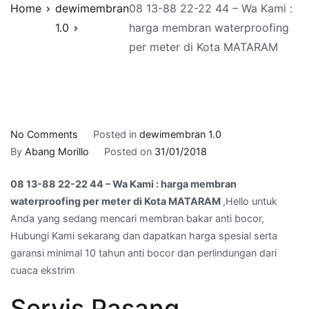
Home
dewimembran
08 13-88 22-22 44 – Wa Kami :
1.0
harga membran waterproofing
per meter di Kota MATARAM
on
No Comments
Posted in
dewimembran 1.0
08
By
Abang Morillo
Posted on
31/01/2018
13-
08 13-88 22-22 44 – Wa Kami : harga membran
88
waterproofing per meter di Kota MATARAM
,Hello untuk
22-
Anda yang sedang mencari membran bakar anti bocor,
22
Hubungi Kami sekarang dan dapatkan harga spesial serta
44
garansi minimal 10 tahun anti bocor dan perlindungan dari
–
cuaca ekstrim
Wa
Kami
Servis Pasang
: