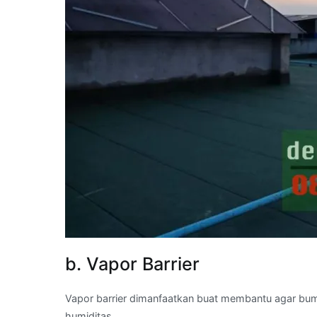
b. Vapor Barrier
Vapor barrier dimanfaatkan buat membantu agar bu
humiditas.