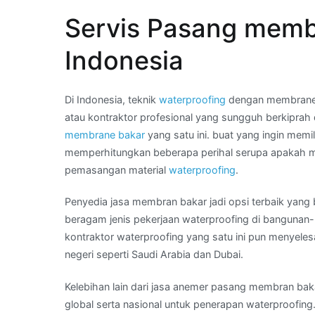
22
Servis Pasang memb
44
–
Indonesia
Wa
Kami
:
Di Indonesia, teknik
waterproofing
dengan membrane b
harga
atau kontraktor profesional yang sungguh berkiprah
aspal
membrane bakar
yang satu ini. buat yang ingin memi
bakar
memperhitungkan beberapa perihal serupa apakah m
di
pemasangan material
waterproofing
.
Wilayah
Penyedia jasa membran bakar jadi opsi terbaik yang
GANDARIA
beragam jenis pekerjaan waterproofing di bangunan-b
UTARA
kontraktor waterproofing yang satu ini pun menyeles
negeri seperti Saudi Arabia dan Dubai.
Kelebihan lain dari jasa anemer pasang membran bakar
global serta nasional untuk penerapan waterproofing