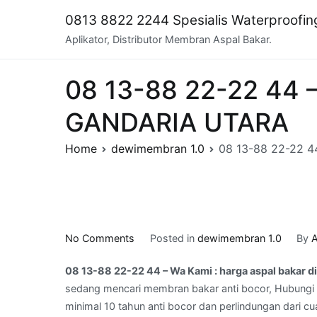
Skip
0813 8822 2244 Spesialis Waterproofi
to
Aplikator, Distributor Membran Aspal Bakar.
content
08 13-88 22-22 44 –
GANDARIA UTARA
Home
dewimembran 1.0
08 13-88 22-22 4
on
No Comments
Posted in
dewimembran 1.0
By
A
08
08 13-88 22-22 44 – Wa Kami : harga aspal bakar
13-
sedang mencari membran bakar anti bocor, Hubungi 
88
minimal 10 tahun anti bocor dan perlindungan dari cu
22-