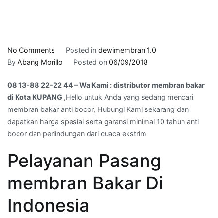
on
No Comments
Posted in
dewimembran 1.0
08
By
Abang Morillo
Posted on
06/09/2018
13-
08 13-88 22-22 44 – Wa Kami : distributor membran bakar
88
di Kota KUPANG
,Hello untuk Anda yang sedang mencari
22-
membran bakar anti bocor, Hubungi Kami sekarang dan
22
dapatkan harga spesial serta garansi minimal 10 tahun anti
44
bocor dan perlindungan dari cuaca ekstrim
–
Wa
Pelayanan Pasang
Kami
:
membran Bakar Di
distributor
membran
Indonesia
bakar