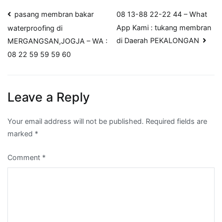
Post
pasang membran bakar
08 13-88 22-22 44 – What
App Kami : tukang membran
waterproofing di
navigation
di Daerah PEKALONGAN
MERGANGSAN,JOGJA – WA :
08 22 59 59 59 60
Leave a Reply
Your email address will not be published.
Required fields are
marked
*
Comment
*