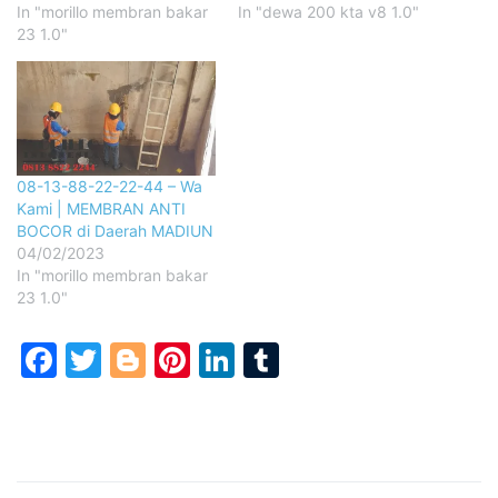
In "morillo membran bakar
In "dewa 200 kta v8 1.0"
23 1.0"
08-13-88-22-22-44 – Wa
Kami | MEMBRAN ANTI
BOCOR di Daerah MADIUN
04/02/2023
In "morillo membran bakar
23 1.0"
Facebook
Twitter
Blogger
Pinterest
LinkedIn
Tumblr