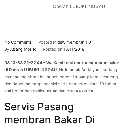
Daerah LUBUKLINGGAU
on
No Comments
Posted in
dewimembran 1.0
08
By
Abang Morillo
Posted on
16/11/2018
13-
08 13-88 22-22 44 – Wa Kami : distributor membran bakar
88
di Daerah LUBUKLINGGAU
,Hello untuk Anda yang sedang
22-
mencari membran bakar anti bocor, Hubungi Kami sekarang
22
dan dapatkan harga spesial serta garansi minimal 10 tahun
44
anti bocor dan perlindungan dari cuaca ekstrim
–
Wa
Servis Pasang
Kami
:
membran Bakar Di
distributor
membran