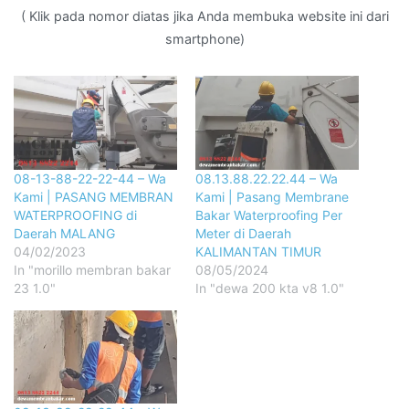
( Klik pada nomor diatas jika Anda membuka website ini dari
smartphone)
08-13-88-22-22-44 – Wa
08.13.88.22.22.44 – Wa
Kami | PASANG MEMBRAN
Kami | Pasang Membrane
WATERPROOFING di
Bakar Waterproofing Per
Daerah MALANG
Meter di Daerah
04/02/2023
KALIMANTAN TIMUR
In "morillo membran bakar
08/05/2024
23 1.0"
In "dewa 200 kta v8 1.0"