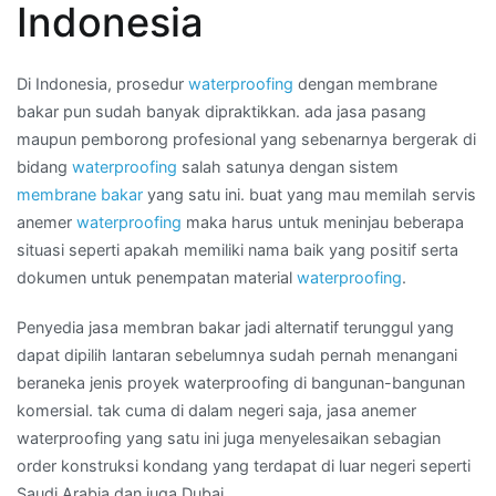
Indonesia
bakar
di
Daerah
Di Indonesia, prosedur
waterproofing
dengan membrane
LUBUKLINGGAU
bakar pun sudah banyak dipraktikkan. ada jasa pasang
maupun pemborong profesional yang sebenarnya bergerak di
bidang
waterproofing
salah satunya dengan sistem
membrane bakar
yang satu ini. buat yang mau memilah servis
anemer
waterproofing
maka harus untuk meninjau beberapa
situasi seperti apakah memiliki nama baik yang positif serta
dokumen untuk penempatan material
waterproofing
.
Penyedia jasa membran bakar jadi alternatif terunggul yang
dapat dipilih lantaran sebelumnya sudah pernah menangani
beraneka jenis proyek waterproofing di bangunan-bangunan
komersial. tak cuma di dalam negeri saja, jasa anemer
waterproofing yang satu ini juga menyelesaikan sebagian
order konstruksi kondang yang terdapat di luar negeri seperti
Saudi Arabia dan juga Dubai.