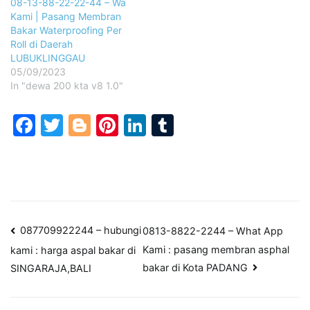
08-13-88-22-22-44 – Wa
Kami | Pasang Membran
Bakar Waterproofing Per
Roll di Daerah
LUBUKLINGGAU
05/09/2023
In "dewa 200 kta v8 1.0"
Facebook
Twitter
Blogger
Pinterest
LinkedIn
Tumblr
Post
087709922244 – hubungi
0813-8822-2244 – What App
Kami : pasang membran asphal
kami : harga aspal bakar di
navigation
bakar di Kota PADANG
SINGARAJA,BALI