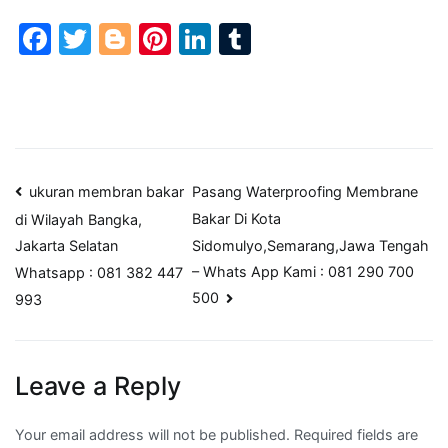
Facebook
Twitter
Blogger
Pinterest
LinkedIn
Tumblr
Post
ukuran membran bakar
Pasang Waterproofing Membrane
Bakar Di Kota
di Wilayah Bangka,
navigation
Sidomulyo,Semarang,Jawa Tengah
Jakarta Selatan
– Whats App Kami : 081 290 700
Whatsapp : 081 382 447
500
993
Leave a Reply
Your email address will not be published.
Required fields are