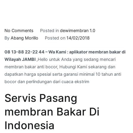
on
No Comments
Posted in
dewimembran 1.0
08
By
Abang Morillo
Posted on
14/02/2018
13-
08 13-88 22-22 44 – Wa Kami : aplikator membran bakar di
88
Wilayah JAMBI
,Hello untuk Anda yang sedang mencari
22-
membran bakar anti bocor, Hubungi Kami sekarang dan
22
dapatkan harga spesial serta garansi minimal 10 tahun anti
44
bocor dan perlindungan dari cuaca ekstrim
–
Wa
Servis Pasang
Kami
:
membran Bakar Di
aplikator
membran
Indonesia
bakar