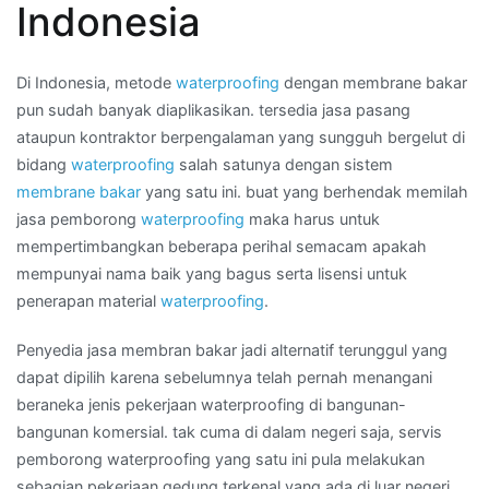
Indonesia
bakar
waterproofing
di
Di Indonesia, metode
waterproofing
dengan membrane bakar
Kota
pun sudah banyak diaplikasikan. tersedia jasa pasang
CIMAHI
ataupun kontraktor berpengalaman yang sungguh bergelut di
bidang
waterproofing
salah satunya dengan sistem
membrane bakar
yang satu ini. buat yang berhendak memilah
jasa pemborong
waterproofing
maka harus untuk
mempertimbangkan beberapa perihal semacam apakah
mempunyai nama baik yang bagus serta lisensi untuk
penerapan material
waterproofing
.
Penyedia jasa membran bakar jadi alternatif terunggul yang
dapat dipilih karena sebelumnya telah pernah menangani
beraneka jenis pekerjaan waterproofing di bangunan-
bangunan komersial. tak cuma di dalam negeri saja, servis
pemborong waterproofing yang satu ini pula melakukan
sebagian pekerjaan gedung terkenal yang ada di luar negeri