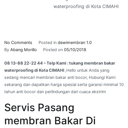
waterproofing di Kota CIMAHI
on
No Comments
Posted in
dewimembran 1.0
08
By
Abang Morillo
Posted on
05/10/2018
13-
08 13-88 22-22 44 – Telp Kami : tukang membran bakar
88
waterproofing di Kota CIMAHI
,Hello untuk Anda yang
22-
sedang mencari membran bakar anti bocor, Hubungi Kami
22
sekarang dan dapatkan harga spesial serta garansi minimal 10
44
tahun anti bocor dan perlindungan dari cuaca ekstrim
–
Telp
Servis Pasang
Kami
:
membran Bakar Di
tukang
membran