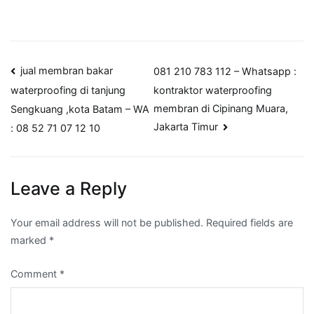
Post
jual membran bakar
081 210 783 112 – Whatsapp :
kontraktor waterproofing
waterproofing di tanjung
navigation
membran di Cipinang Muara,
Sengkuang ,kota Batam – WA
Jakarta Timur
: 08 52 71 07 12 10
Leave a Reply
Your email address will not be published.
Required fields are
marked
*
Comment
*