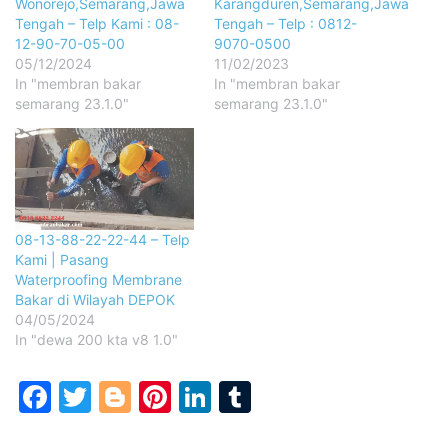
Wonorejo,Semarang,Jawa
Karangduren,Semarang,Jawa
Tengah – Telp Kami : 08-
Tengah – Telp : 0812-
12-90-70-05-00
9070-0500
05/12/2024
11/02/2023
In "membran bakar
In "membran bakar
semarang 23.1.0"
semarang 23.1.0"
08-13-88-22-22-44 – Telp
Kami | Pasang
Waterproofing Membrane
Bakar di Wilayah DEPOK
04/05/2024
In "dewa 200 kta v8 1.0"
Facebook
Twitter
Blogger
Pinterest
LinkedIn
Tumblr