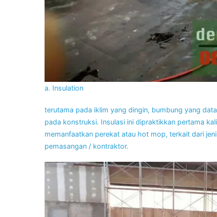
a. Insulation
terutama pada iklim yang dingin, bumbung yang data
pada konstruksi. Insulasi ini dipraktikkan pertama k
memanfaatkan perekat atau hot mop, terkait dari jen
pemasangan / kontraktor.