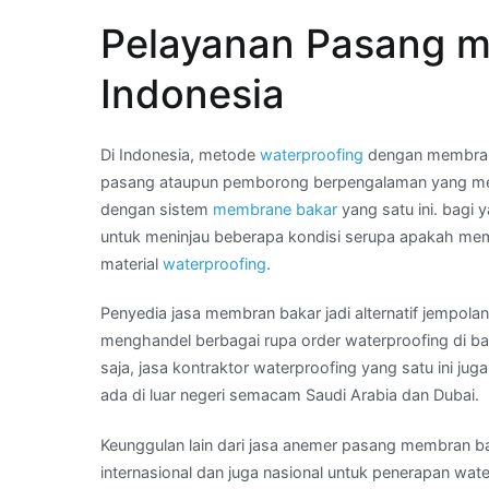
22
Pelayanan Pasang m
44
–
Indonesia
Telp
Kami
:
Di Indonesia, metode
waterproofing
dengan membrane
tukang
pasang ataupun pemborong berpengalaman yang me
membran
dengan sistem
membrane bakar
yang satu ini. bagi
aspal
untuk meninjau beberapa kondisi serupa apakah memil
bakar
material
waterproofing
.
di
Penyedia jasa membran bakar jadi alternatif jempola
Kota
menghandel berbagai rupa order waterproofing di b
SEMARANG
saja, jasa kontraktor waterproofing yang satu ini 
ada di luar negeri semacam Saudi Arabia dan Dubai.
Keunggulan lain dari jasa anemer pasang membran bak
internasional dan juga nasional untuk penerapan wate