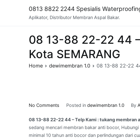
Skip
0813 8822 2244 Spesialis Waterproofi
to
Aplikator, Distributor Membran Aspal Bakar.
content
08 13-88 22-22 44 –
Kota SEMARANG
Home
dewimembran 1.0
08 13-88 22-22 4
on
No Comments
Posted in
dewimembran 1.0
By
A
08
08 13-88 22-22 44 – Telp Kami : tukang membran
13-
sedang mencari membran bakar anti bocor, Hubungi 
88
minimal 10 tahun anti bocor dan perlindungan dari cu
22-