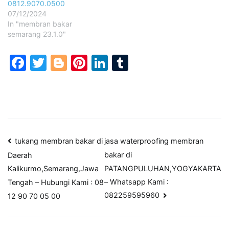
0812.9070.0500
07/12/2024
In "membran bakar
semarang 23.1.0"
Facebook
Twitter
Blogger
Pinterest
LinkedIn
Tumblr
Post
tukang membran bakar di
jasa waterproofing membran
bakar di
Daerah
navigation
PATANGPULUHAN,YOGYAKARTA
Kalikurmo,Semarang,Jawa
– Whatsapp Kami :
Tengah – Hubungi Kami : 08
082259595960
12 90 70 05 00