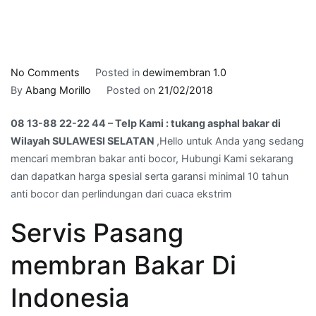
on
No Comments
Posted in
dewimembran 1.0
08
By
Abang Morillo
Posted on
21/02/2018
13-
08 13-88 22-22 44 – Telp Kami : tukang asphal bakar di
88
Wilayah SULAWESI SELATAN
,Hello untuk Anda yang sedang
22-
mencari membran bakar anti bocor, Hubungi Kami sekarang
22
dan dapatkan harga spesial serta garansi minimal 10 tahun
44
anti bocor dan perlindungan dari cuaca ekstrim
–
Telp
Servis Pasang
Kami
:
membran Bakar Di
tukang
asphal
Indonesia
bakar