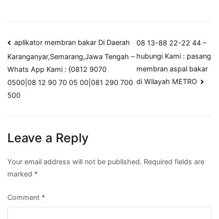
Post
aplikator membran bakar Di Daerah
08 13-88 22-22 44 –
hubungi Kami : pasang
Karanganyar,Semarang,Jawa Tengah –
navigation
membran aspal bakar
Whats App Kami : {0812 9070
di Wilayah METRO
0500|08 12 90 70 05 00|081 290 700
500
Leave a Reply
Your email address will not be published.
Required fields are
marked
*
Comment
*