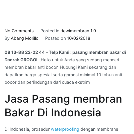
on
No Comments
Posted in
dewimembran 1.0
08
By
Abang Morillo
Posted on
10/02/2018
13-
08 13-88 22-22 44 – Telp Kami : pasang membran bakar di
88
Daerah GROGOL
,Hello untuk Anda yang sedang mencari
22-
membran bakar anti bocor, Hubungi Kami sekarang dan
22
dapatkan harga spesial serta garansi minimal 10 tahun anti
44
bocor dan perlindungan dari cuaca ekstrim
–
Telp
Jasa Pasang membran
Kami
:
Bakar Di Indonesia
pasang
membran
bakar
Di Indonesia, prosedur
waterproofing
dengan membrane