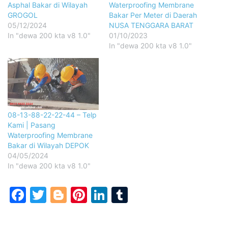
Asphal Bakar di Wilayah
Waterproofing Membrane
GROGOL
Bakar Per Meter di Daerah
05/12/2024
NUSA TENGGARA BARAT
In "dewa 200 kta v8 1.0"
01/10/2023
In "dewa 200 kta v8 1.0"
08-13-88-22-22-44 – Telp
Kami | Pasang
Waterproofing Membrane
Bakar di Wilayah DEPOK
04/05/2024
In "dewa 200 kta v8 1.0"
Facebook
Twitter
Blogger
Pinterest
LinkedIn
Tumblr