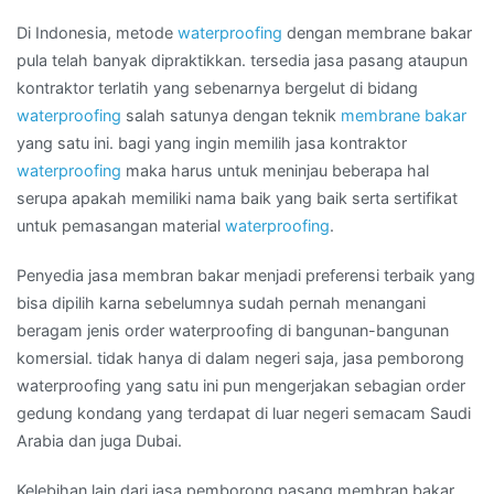
bakar
di
Di Indonesia, metode
waterproofing
dengan membrane bakar
Kota
pula telah banyak dipraktikkan. tersedia jasa pasang ataupun
MAGELANG
kontraktor terlatih yang sebenarnya bergelut di bidang
waterproofing
salah satunya dengan teknik
membrane bakar
yang satu ini. bagi yang ingin memilih jasa kontraktor
waterproofing
maka harus untuk meninjau beberapa hal
serupa apakah memiliki nama baik yang baik serta sertifikat
untuk pemasangan material
waterproofing
.
Penyedia jasa membran bakar menjadi preferensi terbaik yang
bisa dipilih karna sebelumnya sudah pernah menangani
beragam jenis order waterproofing di bangunan-bangunan
komersial. tidak hanya di dalam negeri saja, jasa pemborong
waterproofing yang satu ini pun mengerjakan sebagian order
gedung kondang yang terdapat di luar negeri semacam Saudi
Arabia dan juga Dubai.
Kelebihan lain dari jasa pemborong pasang membran bakar