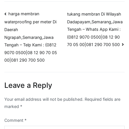
Post
harga membran
tukang membran Di Wilayah
Dadapayam,Semarang,Jawa
waterproofing per meter Di
navigation
Tengah – Whats App Kami :
Daerah
{0812 9070 0500|08 12 90
Ngrapah,Semarang,Jawa
70 05 00|081 290 700 500
Tengah – Telp Kami : {0812
9070 0500|08 12 90 70 05
00|081 290 700 500
Leave a Reply
Your email address will not be published.
Required fields are
marked
*
Comment
*