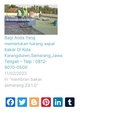
Bagi Anda Yang
memerlukan tukang aspal
bakar Di Kota
Karangduren,Semarang,Jawa
Tengah – Telp : 0812-
9070-0500
11/02/2023
In "membran bakar
semarang 23.1.0"
Facebook
Twitter
Blogger
Pinterest
LinkedIn
Tumblr