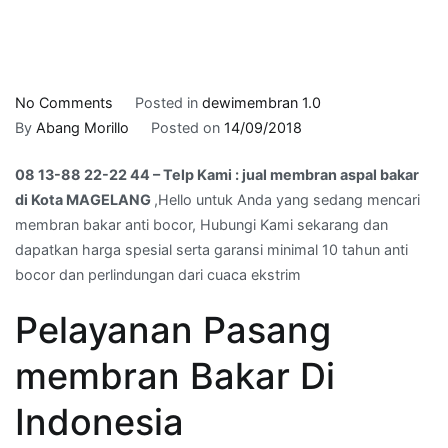
on
No Comments
Posted in
dewimembran 1.0
08
By
Abang Morillo
Posted on
14/09/2018
13-
08 13-88 22-22 44 – Telp Kami : jual membran aspal bakar
88
di Kota MAGELANG
,Hello untuk Anda yang sedang mencari
22-
membran bakar anti bocor, Hubungi Kami sekarang dan
22
dapatkan harga spesial serta garansi minimal 10 tahun anti
44
bocor dan perlindungan dari cuaca ekstrim
–
Telp
Pelayanan Pasang
Kami
:
membran Bakar Di
jual
membran
Indonesia
aspal