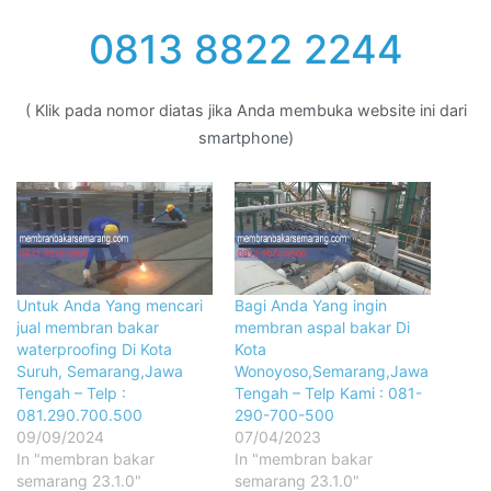
0813 8822 2244
( Klik pada nomor diatas jika Anda membuka website ini dari
smartphone)
Untuk Anda Yang mencari
Bagi Anda Yang ingin
jual membran bakar
membran aspal bakar Di
waterproofing Di Kota
Kota
Suruh, Semarang,Jawa
Wonoyoso,Semarang,Jawa
Tengah – Telp :
Tengah – Telp Kami : 081-
081.290.700.500
290-700-500
09/09/2024
07/04/2023
In "membran bakar
In "membran bakar
semarang 23.1.0"
semarang 23.1.0"