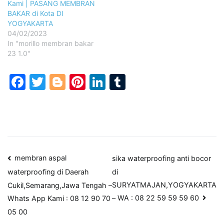
Kami | PASANG MEMBRAN
BAKAR di Kota DI
YOGYAKARTA
04/02/2023
In "morillo membran bakar
23 1.0"
Facebook
Twitter
Blogger
Pinterest
LinkedIn
Tumblr
Post
membran aspal
sika waterproofing anti bocor
di
waterproofing di Daerah
navigation
SURYATMAJAN,YOGYAKARTA
Cukil,Semarang,Jawa Tengah –
– WA : 08 22 59 59 59 60
Whats App Kami : 08 12 90 70
05 00