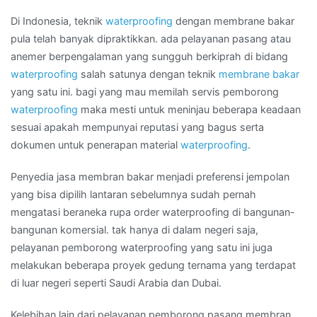
per
Di Indonesia, teknik
waterproofing
dengan membrane bakar
meter
pula telah banyak dipraktikkan. ada pelayanan pasang atau
di
anemer berpengalaman yang sungguh berkiprah di bidang
Kota
waterproofing
salah satunya dengan teknik
membrane bakar
TEBET
yang satu ini. bagi yang mau memilah servis pemborong
TIMUR
waterproofing
maka mesti untuk meninjau beberapa keadaan
sesuai apakah mempunyai reputasi yang bagus serta
dokumen untuk penerapan material
waterproofing
.
Penyedia jasa membran bakar menjadi preferensi jempolan
yang bisa dipilih lantaran sebelumnya sudah pernah
mengatasi beraneka rupa order waterproofing di bangunan-
bangunan komersial. tak hanya di dalam negeri saja,
pelayanan pemborong waterproofing yang satu ini juga
melakukan beberapa proyek gedung ternama yang terdapat
di luar negeri seperti Saudi Arabia dan Dubai.
Kelebihan lain dari pelayanan pemborong pasang membran