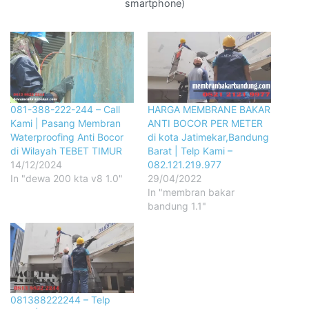
smartphone)
081-388-222-244 – Call
HARGA MEMBRANE BAKAR
Kami | Pasang Membran
ANTI BOCOR PER METER
Waterproofing Anti Bocor
di kota Jatimekar,Bandung
di Wilayah TEBET TIMUR
Barat | Telp Kami –
14/12/2024
082.121.219.977
In "dewa 200 kta v8 1.0"
29/04/2022
In "membran bakar
bandung 1.1"
081388222244 – Telp