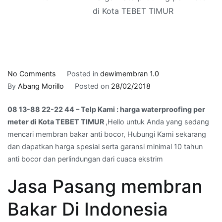
di Kota TEBET TIMUR
on
No Comments
Posted in
dewimembran 1.0
08
By
Abang Morillo
Posted on
28/02/2018
13-
08 13-88 22-22 44 – Telp Kami : harga waterproofing per
88
meter di Kota TEBET TIMUR
,Hello untuk Anda yang sedang
22-
mencari membran bakar anti bocor, Hubungi Kami sekarang
22
dan dapatkan harga spesial serta garansi minimal 10 tahun
44
anti bocor dan perlindungan dari cuaca ekstrim
–
Telp
Jasa Pasang membran
Kami
:
Bakar Di Indonesia
harga
waterproofing