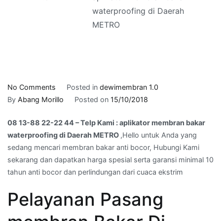
waterproofing di Daerah
METRO
on
No Comments
Posted in
dewimembran 1.0
08
By
Abang Morillo
Posted on
15/10/2018
13-
08 13-88 22-22 44 – Telp Kami : aplikator membran bakar
88
waterproofing di Daerah METRO
,Hello untuk Anda yang
22-
sedang mencari membran bakar anti bocor, Hubungi Kami
22
sekarang dan dapatkan harga spesial serta garansi minimal 10
44
tahun anti bocor dan perlindungan dari cuaca ekstrim
–
Telp
Pelayanan Pasang
Kami
: