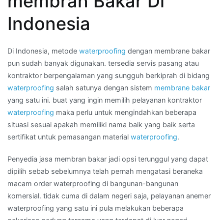
membran Bakar Di
aplikator
membran
Indonesia
bakar
waterproofing
di
Di Indonesia, metode
waterproofing
dengan membrane bakar
Daerah
pun sudah banyak digunakan. tersedia servis pasang atau
METRO
kontraktor berpengalaman yang sungguh berkiprah di bidang
waterproofing
salah satunya dengan sistem
membrane bakar
yang satu ini. buat yang ingin memilih pelayanan kontraktor
waterproofing
maka perlu untuk mengindahkan beberapa
situasi sesuai apakah memiliki nama baik yang baik serta
sertifikat untuk pemasangan material
waterproofing
.
Penyedia jasa membran bakar jadi opsi terunggul yang dapat
dipilih sebab sebelumnya telah pernah mengatasi beraneka
macam order waterproofing di bangunan-bangunan
komersial. tidak cuma di dalam negeri saja, pelayanan anemer
waterproofing yang satu ini pula melakukan beberapa