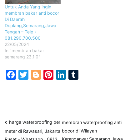
Untuk Anda Yang ingin
membran bakar anti bocor
Di Daerah
Doplang,Semarang,Jawa
Tengah – Telp :
081.290.700.500
22/05/2024
In "membran bakar
semarang 23.1.0"
Facebook
Twitter
Blogger
Pinterest
LinkedIn
Tumblr
Post
harga waterproofing per
membran waterproofing anti
bocor di Wilayah
meter di Rawasari, Jakarta
navigation
Karanganyar,Semarang,Jawa
Pusat – Whatsapp : 0812