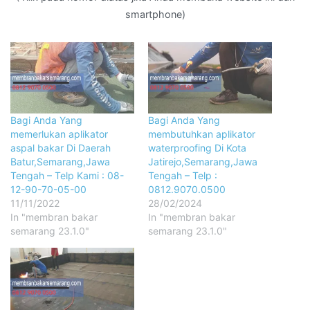
smartphone)
Bagi Anda Yang
Bagi Anda Yang
memerlukan aplikator
membutuhkan aplikator
aspal bakar Di Daerah
waterproofing Di Kota
Batur,Semarang,Jawa
Jatirejo,Semarang,Jawa
Tengah – Telp Kami : 08-
Tengah – Telp :
12-90-70-05-00
0812.9070.0500
11/11/2022
28/02/2024
In "membran bakar
In "membran bakar
semarang 23.1.0"
semarang 23.1.0"