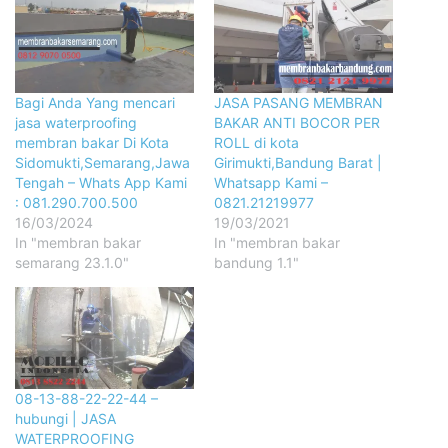
Bagi Anda Yang mencari
JASA PASANG MEMBRAN
jasa waterproofing
BAKAR ANTI BOCOR PER
membran bakar Di Kota
ROLL di kota
Sidomukti,Semarang,Jawa
Girimukti,Bandung Barat |
Tengah – Whats App Kami
Whatsapp Kami –
: 081.290.700.500
0821.21219977
16/03/2024
19/03/2021
In "membran bakar
In "membran bakar
semarang 23.1.0"
bandung 1.1"
08-13-88-22-22-44 –
hubungi | JASA
WATERPROOFING