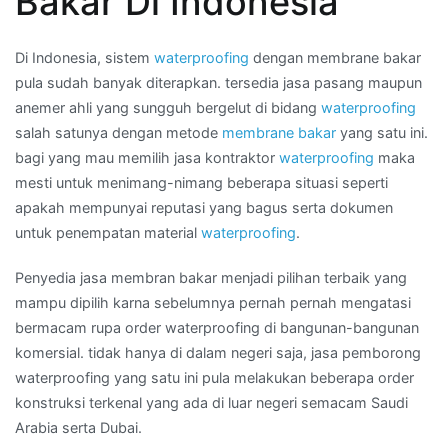
Bakar Di Indonesia
ukuran
membran
bakar
Di Indonesia, sistem
waterproofing
dengan membrane bakar
waterproofing
pula sudah banyak diterapkan. tersedia jasa pasang maupun
di
anemer ahli yang sungguh bergelut di bidang
waterproofing
Kota
salah satunya dengan metode
membrane bakar
yang satu ini.
SURABAYA
bagi yang mau memilih jasa kontraktor
waterproofing
maka
mesti untuk menimang-nimang beberapa situasi seperti
apakah mempunyai reputasi yang bagus serta dokumen
untuk penempatan material
waterproofing
.
Penyedia jasa membran bakar menjadi pilihan terbaik yang
mampu dipilih karna sebelumnya pernah pernah mengatasi
bermacam rupa order waterproofing di bangunan-bangunan
komersial. tidak hanya di dalam negeri saja, jasa pemborong
waterproofing yang satu ini pula melakukan beberapa order
konstruksi terkenal yang ada di luar negeri semacam Saudi
Arabia serta Dubai.