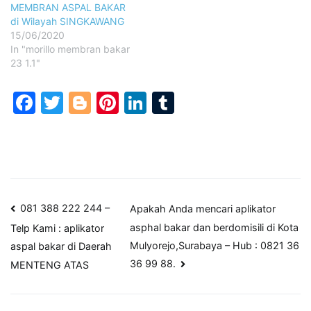
MEMBRAN ASPAL BAKAR
di Wilayah SINGKAWANG
15/06/2020
In "morillo membran bakar
23 1.1"
Facebook
Twitter
Blogger
Pinterest
LinkedIn
Tumblr
Post
081 388 222 244 –
Apakah Anda mencari aplikator
asphal bakar dan berdomisili di Kota
Telp Kami : aplikator
navigation
Mulyorejo,Surabaya – Hub : 0821 36
aspal bakar di Daerah
36 99 88.
MENTENG ATAS