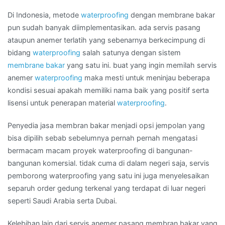
di
Kota
Di Indonesia, metode
waterproofing
dengan membrane bakar
KARET
pun sudah banyak diimplementasikan. ada servis pasang
KUNINGAN
ataupun anemer terlatih yang sebenarnya berkecimpung di
bidang
waterproofing
salah satunya dengan sistem
membrane bakar
yang satu ini. buat yang ingin memilah servis
anemer
waterproofing
maka mesti untuk meninjau beberapa
kondisi sesuai apakah memiliki nama baik yang positif serta
lisensi untuk penerapan material
waterproofing
.
Penyedia jasa membran bakar menjadi opsi jempolan yang
bisa dipilih sebab sebelumnya pernah pernah mengatasi
bermacam macam proyek waterproofing di bangunan-
bangunan komersial. tidak cuma di dalam negeri saja, servis
pemborong waterproofing yang satu ini juga menyelesaikan
separuh order gedung terkenal yang terdapat di luar negeri
seperti Saudi Arabia serta Dubai.
Kelebihan lain dari servis anemer pasang membran bakar yang