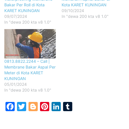
Bakar Per Roll di Kota
Kota KARET KUNINGAN
KARET KUNINGAN
09/10/2024
09/07/2024
In "dewa 200 kta v8 1.0"
In "dewa 200 kta v8 1.0"
0813.8822.2244 – Call |
Membrane Bakar Aspal Per
Meter di Kota KARET
KUNINGAN
05/01/2024
In "dewa 200 kta v8 1.0"
Facebook
Twitter
Blogger
Pinterest
LinkedIn
Tumblr