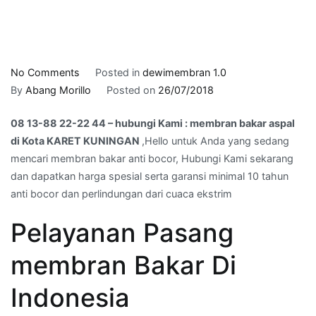
on
No Comments
Posted in
dewimembran 1.0
08
By
Abang Morillo
Posted on
26/07/2018
13-
08 13-88 22-22 44 – hubungi Kami : membran bakar aspal
88
di Kota KARET KUNINGAN
,Hello untuk Anda yang sedang
22-
mencari membran bakar anti bocor, Hubungi Kami sekarang
22
dan dapatkan harga spesial serta garansi minimal 10 tahun
44
anti bocor dan perlindungan dari cuaca ekstrim
–
hubungi
Pelayanan Pasang
Kami
:
membran Bakar Di
membran
bakar
Indonesia
aspal