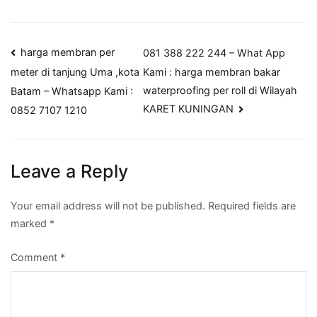
Post
harga membran per
081 388 222 244 – What App
Kami : harga membran bakar
meter di tanjung Uma ,kota
navigation
waterproofing per roll di Wilayah
Batam – Whatsapp Kami :
KARET KUNINGAN
0852 7107 1210
Leave a Reply
Your email address will not be published.
Required fields are
marked
*
Comment
*