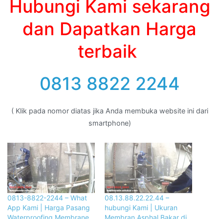
Hubungi Kami sekarang
dan Dapatkan Harga
terbaik
0813 8822 2244
( Klik pada nomor diatas jika Anda membuka website ini dari
smartphone)
0813-8822-2244 – What
08.13.88.22.22.44 –
App Kami | Harga Pasang
hubungi Kami | Ukuran
Waterproofing Membrane
Membran Asphal Bakar di