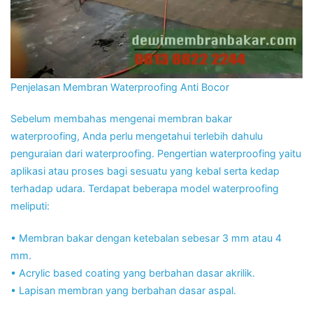
Penjelasan Membran Waterproofing Anti Bocor
Sebelum membahas mengenai membran bakar
waterproofing, Anda perlu mengetahui terlebih dahulu
penguraian dari waterproofing. Pengertian waterproofing yaitu
aplikasi atau proses bagi sesuatu yang kebal serta kedap
terhadap udara. Terdapat beberapa model waterproofing
meliputi:
• Membran bakar dengan ketebalan sebesar 3 mm atau 4
mm.
• Acrylic based coating yang berbahan dasar akrilik.
• Lapisan membran yang berbahan dasar aspal.