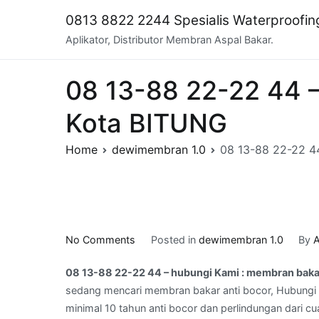
Skip
0813 8822 2244 Spesialis Waterproofi
to
Aplikator, Distributor Membran Aspal Bakar.
content
08 13-88 22-22 44 –
Kota BITUNG
Home
dewimembran 1.0
08 13-88 22-22 44
on
No Comments
Posted in
dewimembran 1.0
By
A
08
08 13-88 22-22 44 – hubungi Kami : membran baka
13-
sedang mencari membran bakar anti bocor, Hubungi 
88
minimal 10 tahun anti bocor dan perlindungan dari cu
22-