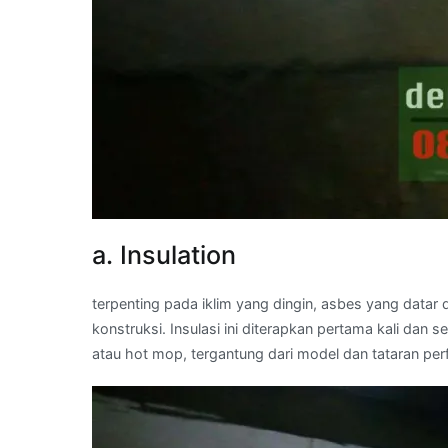
a. Insulation
terpenting pada iklim yang dingin, asbes yang data
konstruksi. Insulasi ini diterapkan pertama kali d
atau hot mop, tergantung dari model dan tataran pe