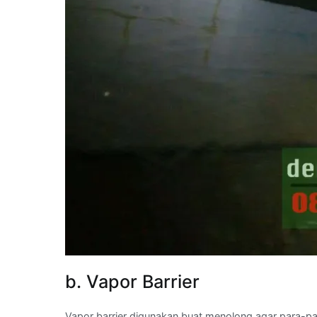
b. Vapor Barrier
Vapor barrier digunakan buat menolong agar para-p