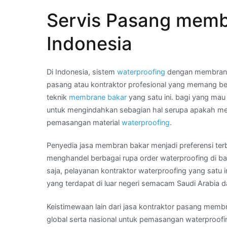
22
Servis Pasang memb
44
–
Indonesia
hubungi
Kami
:
Di Indonesia, sistem
waterproofing
dengan membrane b
membran
pasang atau kontraktor profesional yang memang be
bakar
teknik
membrane bakar
yang satu ini. bagi yang m
anti
untuk mengindahkan sebagian hal serupa apakah mem
bocor
pemasangan material
waterproofing
.
di
Penyedia jasa membran bakar menjadi preferensi terb
Kota
menghandel berbagai rupa order waterproofing di b
BITUNG
saja, pelayanan kontraktor waterproofing yang satu
yang terdapat di luar negeri semacam Saudi Arabia d
Keistimewaan lain dari jasa kontraktor pasang membran
global serta nasional untuk pemasangan waterproofi